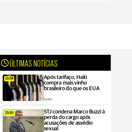
ÚLTIMAS NOTÍCIAS
Após tarifaço, Haiti
23:58
compra mais vinho
brasileiro do que os EUA
AGRO
STJ condena Marco Buzzi à
23:50
perda do cargo após
acusações de assédio
sexual