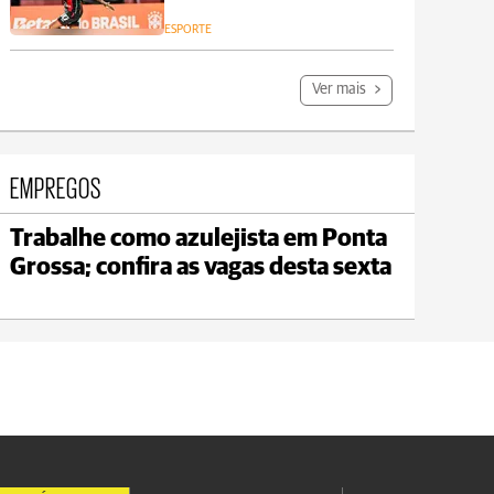
ESPORTE
Ver mais
EMPREGOS
Trabalhe como azulejista em Ponta
Jaguariaíva
Grossa; confira as vagas desta sexta
max 22°C
min 19°C