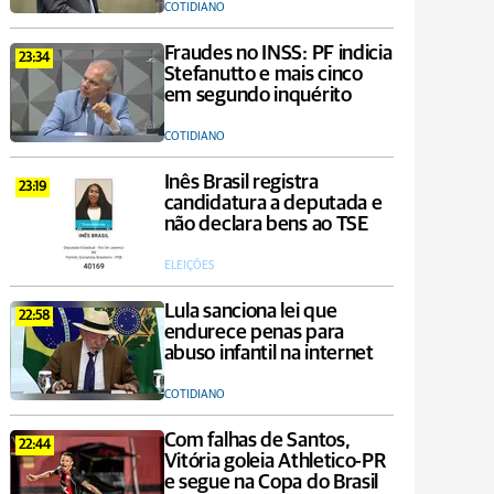
COTIDIANO
Fraudes no INSS: PF indicia
23:34
Stefanutto e mais cinco
em segundo inquérito
COTIDIANO
Inês Brasil registra
23:19
candidatura a deputada e
não declara bens ao TSE
ELEIÇÕES
Lula sanciona lei que
22:58
endurece penas para
abuso infantil na internet
COTIDIANO
Com falhas de Santos,
22:44
Vitória goleia Athletico-PR
e segue na Copa do Brasil