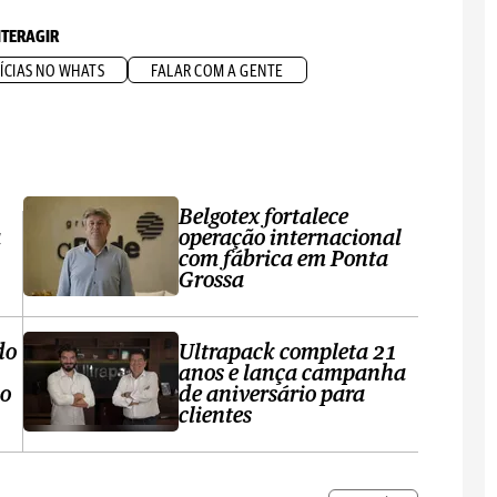
NTERAGIR
ÍCIAS NO WHATS
FALAR COM A GENTE
Belgotex fortalece
a
operação internacional
com fábrica em Ponta
Grossa
do
Ultrapack completa 21
anos e lança campanha
no
de aniversário para
clientes