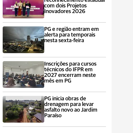
reconhecimento estadual
com dois Projetos
Inovadores 2026
PG e região entram em
alerta para temporais
nesta sexta-feira
Inscrições para cursos
técnicos do IFPR em
2027 encerram neste
mês em PG
PG inicia obras de
drenagem para levar
asfalto novo ao Jardim
Paraíso