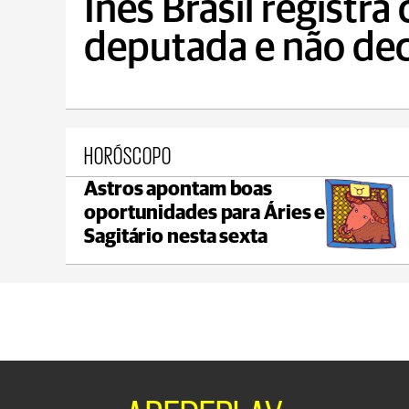
Inês Brasil registra
deputada e não dec
HORÓSCOPO
Astros apontam boas
Castro
oportunidades para Áries e
max 22°C
min 18°C
Sagitário nesta sexta