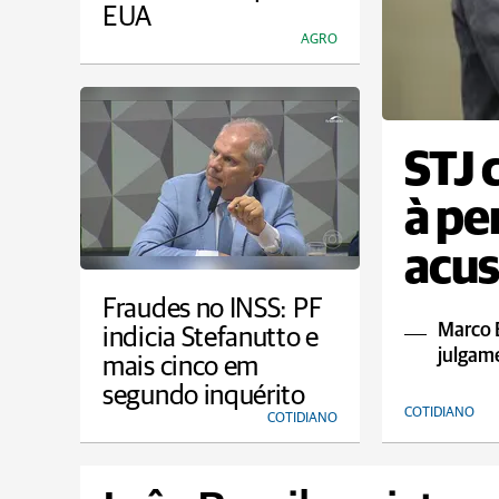
EUA
AGRO
STJ 
à pe
acus
sexu
Fraudes no INSS: PF
Marco 
indicia Stefanutto e
julgam
mais cinco em
segundo inquérito
COTIDIANO
COTIDIANO