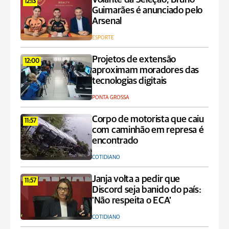
12:13
Guimarães é anunciado pelo
Arsenal
ESPORTE
Projetos de extensão
12:00
aproximam moradores das
tecnologias digitais
PONTA GROSSA
Corpo de motorista que caiu
11:57
com caminhão em represa é
encontrado
COTIDIANO
Janja volta a pedir que
11:57
Discord seja banido do país:
'Não respeita o ECA'
COTIDIANO