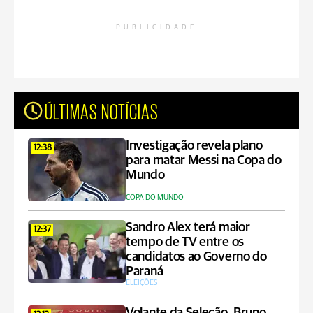
PUBLICIDADE
ÚLTIMAS NOTÍCIAS
Investigação revela plano
12:38
para matar Messi na Copa do
Mundo
COPA DO MUNDO
Sandro Alex terá maior
12:37
tempo de TV entre os
candidatos ao Governo do
Paraná
ELEIÇÕES
Volante da Seleção, Bruno