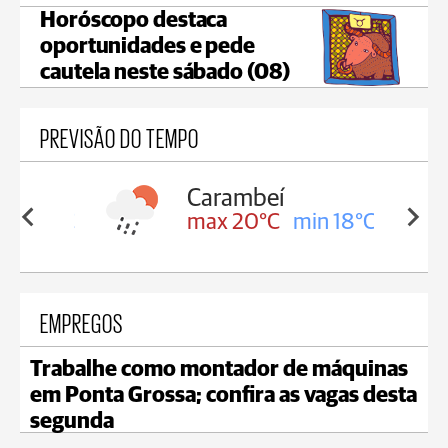
Horóscopo destaca
oportunidades e pede
cautela neste sábado (08)
PREVISÃO DO TEMPO
Carambeí
in 18°C
max 20°C
min 18°C
EMPREGOS
Trabalhe como montador de máquinas
em Ponta Grossa; confira as vagas desta
segunda