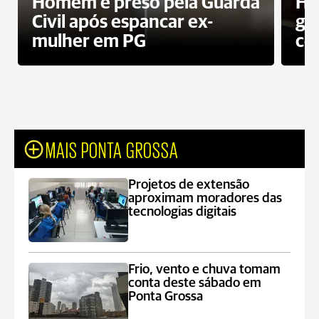
Homem é preso pela Guarda
Ho
Civil após espancar ex-
gr
mulher em PG
co
MAIS PONTA GROSSA
Projetos de extensão
aproximam moradores das
tecnologias digitais
Frio, vento e chuva tomam
conta deste sábado em
Ponta Grossa