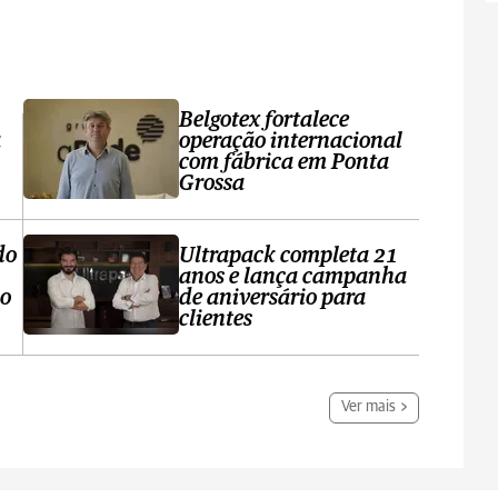
Belgotex fortalece
a
operação internacional
com fábrica em Ponta
Grossa
do
Ultrapack completa 21
anos e lança campanha
no
de aniversário para
clientes
Ver mais