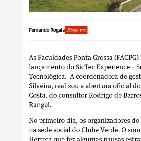
Fernando Rogala
@Siga-me
As Faculdades Ponta Grossa (FACPG) r
lançamento do SicTec Experience – Se
Tecnológica. A coordenadora de ges
Silveira, realizou a abertura oficial 
Costa, do consultor Rodrigo de Barro
Rangel.
No primeiro dia, os organizadores d
na sede social do Clube Verde. O som
Herrera que fez algumas pausas estr