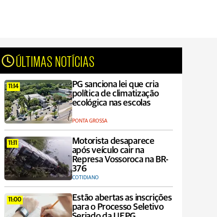
ÚLTIMAS NOTÍCIAS
PG sanciona lei que cria
11:14
política de climatização
ecológica nas escolas
PONTA GROSSA
Motorista desaparece
11:11
após veículo cair na
Represa Vossoroca na BR-
376
COTIDIANO
Estão abertas as inscrições
11:00
para o Processo Seletivo
Seriado da UEPG