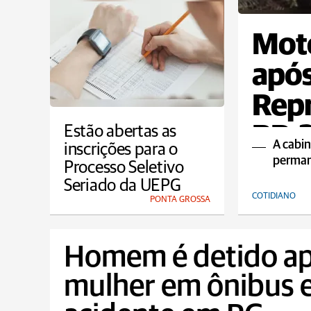
Moto
após
Repr
BR-
Estão abertas as
A cabi
inscrições para o
perman
Processo Seletivo
Seriado da UEPG
COTIDIANO
PONTA GROSSA
Homem é detido ap
mulher em ônibus e