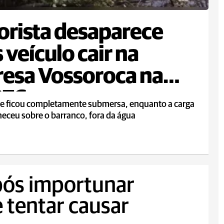
rista desaparece
 veículo cair na
esa Vossoroca na
376
ne ficou completamente submersa, enquanto a carga
eceu sobre o barranco, fora da água
ós importunar
 tentar causar