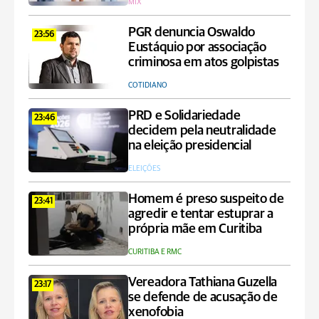
MIX
PGR denuncia Oswaldo
23:56
Eustáquio por associação
criminosa em atos golpistas
COTIDIANO
PRD e Solidariedade
23:46
decidem pela neutralidade
na eleição presidencial
ELEIÇÕES
Homem é preso suspeito de
23:41
agredir e tentar estuprar a
própria mãe em Curitiba
CURITIBA E RMC
Vereadora Tathiana Guzella
23:17
se defende de acusação de
xenofobia