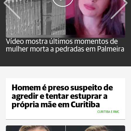
Vídeo mostra últimos momentos de
"
mulher morta a pedradas em Palmeira
c
U
Homem é preso suspeito de
agredir e tentar estuprar a
própria mãe em Curitiba
CURITIBA E RMC