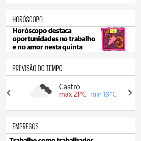
HORÓSCOPO
Horóscopo destaca
oportunidades no trabalho
e no amor nesta quinta
PREVISÃO DO TEMPO
Carambeí
in 19°C
max 21°C
min 18°C
EMPREGOS