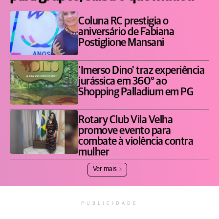
Coluna RC prestigia o
aniversário de Fabiana
Postiglione Mansani
'Imerso Dino' traz experiência
jurássica em 360° ao
Shopping Palladium em PG
Rotary Club Vila Velha
promove evento para
combate à violência contra
mulher
Ver mais
PUBLICIDADE