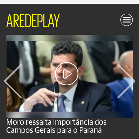
AREDEPLAY
Moro ressalta importância dos
E
Campos Gerais para o Paraná
m