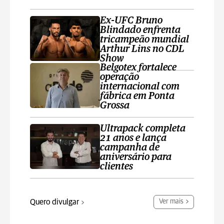
Ex-UFC Bruno
Blindado enfrenta
tricampeão mundial
Arthur Lins no CDL
Show
Belgotex fortalece
operação
internacional com
fábrica em Ponta
Grossa
Ultrapack completa
21 anos e lança
campanha de
aniversário para
clientes
Quero divulgar
Ver mais