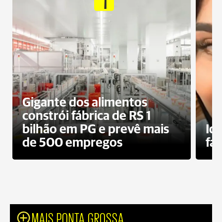
Gigante dos alimentos
constrói fábrica de RS 1
bilhão em PG e prevê mais
Id
de 500 empregos
fa
MAIS PONTA GROSSA