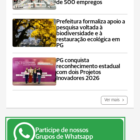
de 500 empregos
Prefeitura formaliza apoio a
pesquisa voltada à
biodiversidade e à
restauração ecológica em
PG
PG conquista
reconhecimento estadual
com dois Projetos
Inovadores 2026
Ver mais
Participe de nossos
Grupos de Whatsapp