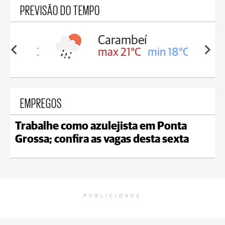
PREVISÃO DO TEMPO
Carambeí
in 18°C
max 21°C
min 18°C
EMPREGOS
Trabalhe como azulejista em Ponta
Grossa; confira as vagas desta sexta
PUBLICIDADE