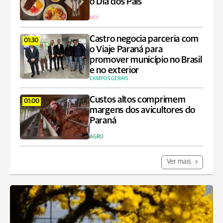
o Dia dos Pais
MIX
Castro negocia parceria com
01:30
o Viaje Paraná para
promover município no Brasil
e no exterior
CAMPOS GERAIS
Custos altos comprimem
01:00
margens dos avicultores do
Paraná
AGRO
Ver mais