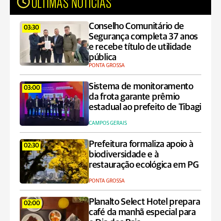
ÚLTIMAS NOTÍCIAS
Conselho Comunitário de
03:30
Segurança completa 37 anos
e recebe título de utilidade
pública
PONTA GROSSA
Sistema de monitoramento
03:00
da frota garante prêmio
estadual ao prefeito de Tibagi
CAMPOS GERAIS
Prefeitura formaliza apoio à
02:30
biodiversidade e à
restauração ecológica em PG
PONTA GROSSA
Planalto Select Hotel prepara
02:00
café da manhã especial para