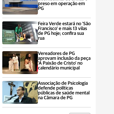
preso em operação em
PG
Feira Verde estará no 'São
Francisco' e mais 13 vilas
de PG hoje; confira sua
rua
Vereadores de PG
aprovam inclusão da peça
'A Paixão de Cristo' no
calendário municipal
Associação de Psicologia
defende políticas
públicas de saúde mental
na Câmara de PG