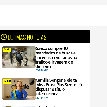
ÚLTIMAS NOTÍCIAS
Gaeco cumpre 10
12:43
mandados de busca e
apreensão voltados ao
tráfico e lavagem de
dinheiro
COTIDIANO
Camilla Senger é eleita
12:08
‘Miss Brasil Plus Size’ e irá
disputar o título
internacional
VIVER BEM