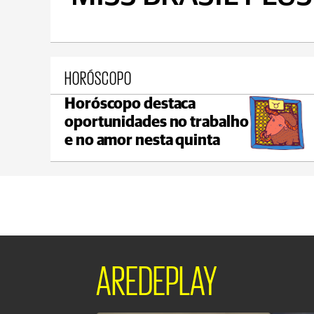
HORÓSCOPO
Horóscopo destaca
Castro
oportunidades no trabalho
max 22°C
min 18°C
e no amor nesta quinta
AREDEPLAY