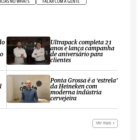
ÍCIAS NO WHATS
FALAR COM A GENTE
do
Ultrapack completa 21
anos e lança campanha
no
de aniversário para
clientes
Ponta Grossa é a ‘estrela’
l
da Heineken com
moderna indústria
cervejeira
Ver mais