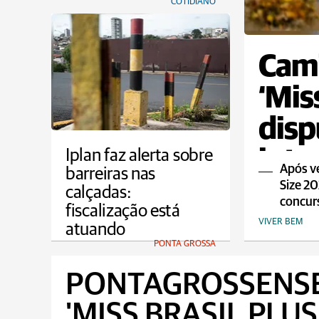
COTIDIANO
Cami
‘Miss
disp
inte
Iplan faz alerta sobre
Após ve
barreiras nas
Size 20
calçadas:
concurs
fiscalização está
VIVER BEM
atuando
PONTA GROSSA
PONTAGROSSENSE
'MISS BRASIL PLUS 