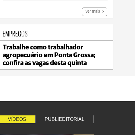
Ver mais
EMPREGOS
Trabalhe como trabalhador
Jaguariaíva
agropecuário em Ponta Grossa;
max 22°C
min 19°C
confira as vagas desta quinta
VÍDEOS
PUBLIEDITORIAL