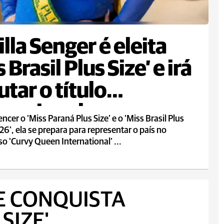
lla Senger é eleita
 Brasil Plus Size’ e irá
utar o título
rnacional
ncer o ‘Miss Paraná Plus Size’ e o ‘Miss Brasil Plus
26’, ela se prepara para representar o país no
o ‘Curvy Queen International’ ...
 CONQUISTA
SIZE'