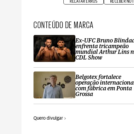
RELATAR ERROS
RECEBER NOT
CONTEÚDO DE MARCA
Ex-UFC Bruno Blinda
enfrenta tricampeão
mundial Arthur Lins 
CDL Show
Belgotex fortalece
operação internaciona
com fábrica em Ponta
Grossa
Quero divulgar