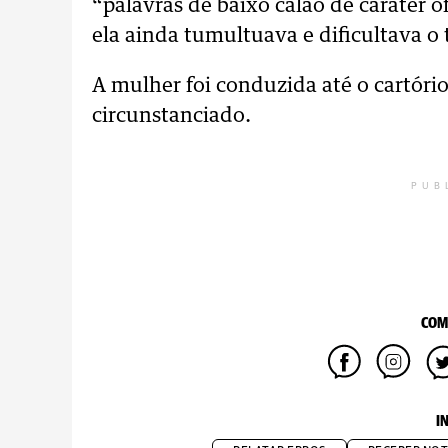
“palavras de baixo calão de caráter o
ela ainda tumultuava e dificultava o 
A mulher foi conduzida até o cartório
circunstanciado.
PUB
COM
I