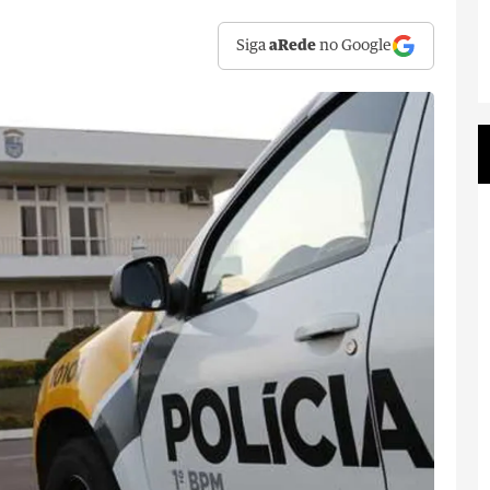
Siga
aRede
no Google