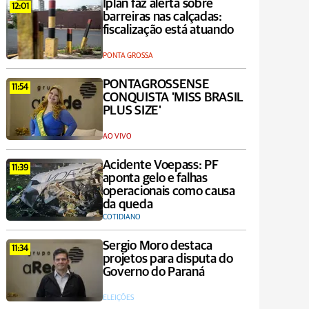
Iplan faz alerta sobre
12:01
barreiras nas calçadas:
fiscalização está atuando
PONTA GROSSA
PONTAGROSSENSE
11:54
CONQUISTA 'MISS BRASIL
PLUS SIZE'
AO VIVO
Acidente Voepass: PF
11:39
aponta gelo e falhas
operacionais como causa
da queda
COTIDIANO
Sergio Moro destaca
11:34
projetos para disputa do
Governo do Paraná
ELEIÇÕES