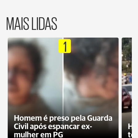
MAIS LIDAS
1
Homem é preso pela Guarda
Civil após espancar ex-
Ho
mulher em PG
te