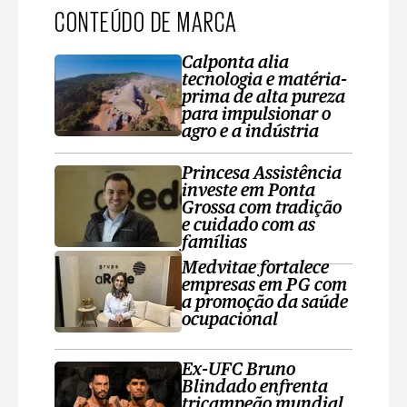
CONTEÚDO DE MARCA
Calponta alia
tecnologia e matéria-
prima de alta pureza
para impulsionar o
agro e a indústria
Princesa Assistência
investe em Ponta
Grossa com tradição
e cuidado com as
famílias
Medvitae fortalece
empresas em PG com
a promoção da saúde
ocupacional
Ex-UFC Bruno
Blindado enfrenta
tricampeão mundial