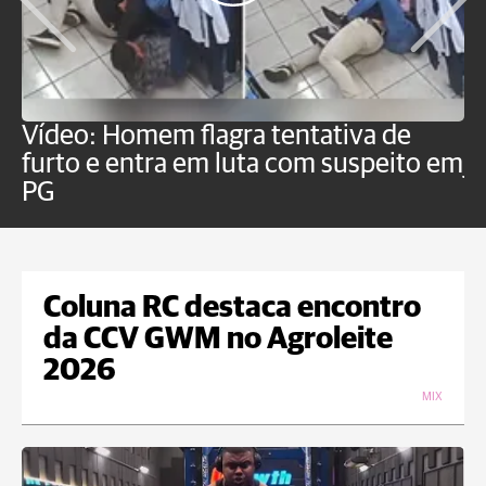
Vídeo: Homem flagra tentativa de
B
furto e entra em luta com suspeito em
j
PG
Coluna RC destaca encontro
da CCV GWM no Agroleite
2026
MIX