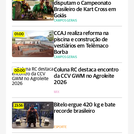
disputam o Campeonato
Brasileiro de Kart Cross em
Goiás
CAMPOS GERAIS
CCAJ realiza reforma na
01:00
piscina e construção de
vestiários em Telêmaco
Borba
CAMPOS GERAIS
Coluna RC destaca encontro
00:00
da CCV GWM no Agroleite
2026
MIX
Bitelo ergue 420 kg e bate
23:56
recorde brasileiro
ESPORTE