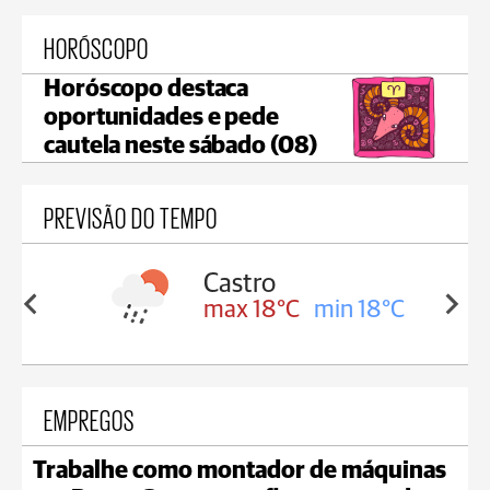
HORÓSCOPO
Horóscopo destaca
oportunidades e pede
cautela neste sábado (08)
PREVISÃO DO TEMPO
ssa
Castro
in 17°C
max 18°C
min 18°C
EMPREGOS
Trabalhe como montador de máquinas