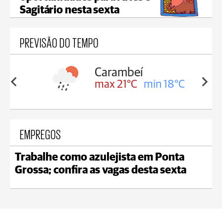
Sagitário nesta sexta
PREVISÃO DO TEMPO
Carambeí
in 18°C
max 21°C
min 18°C
EMPREGOS
Trabalhe como azulejista em Ponta
Grossa; confira as vagas desta sexta