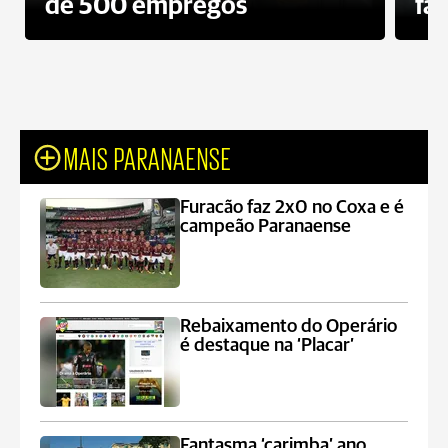
de 500 empregos
fa
MAIS PARANAENSE
Furacão faz 2x0 no Coxa e é
campeão Paranaense
Rebaixamento do Operário
é destaque na ‘Placar’
Fantasma ‘carimba’ ano