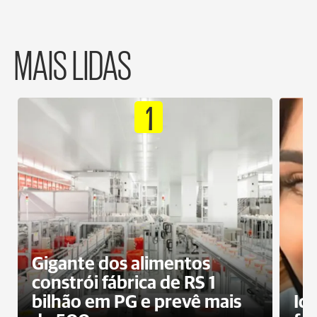
MAIS LIDAS
1
Gigante dos alimentos
constrói fábrica de RS 1
bilhão em PG e prevê mais
Id