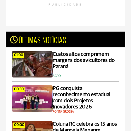
PUBLICIDADE
ÚLTIMAS NOTÍCIAS
Custos altos comprimem
01:00
margens dos avicultores do
Paraná
AGRO
PG conquista
00:30
reconhecimento estadual
com dois Projetos
Inovadores 2026
PONTA GROSSA
Coluna RC celebra os 15 anos
00:00
de Manoela Menarim