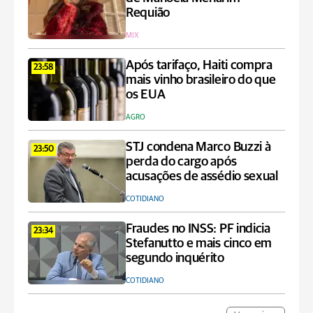
Requião
MIX
Após tarifaço, Haiti compra
23:58
mais vinho brasileiro do que
os EUA
AGRO
STJ condena Marco Buzzi à
23:50
perda do cargo após
acusações de assédio sexual
COTIDIANO
Fraudes no INSS: PF indicia
23:34
Stefanutto e mais cinco em
segundo inquérito
COTIDIANO