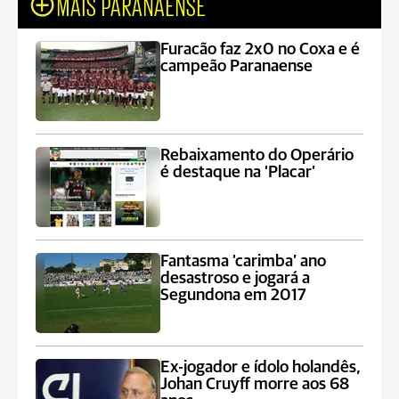
MAIS PARANAENSE
Furacão faz 2x0 no Coxa e é
campeão Paranaense
Rebaixamento do Operário
é destaque na ‘Placar’
Fantasma ‘carimba’ ano
desastroso e jogará a
Segundona em 2017
Ex-jogador e ídolo holandês,
Johan Cruyff morre aos 68