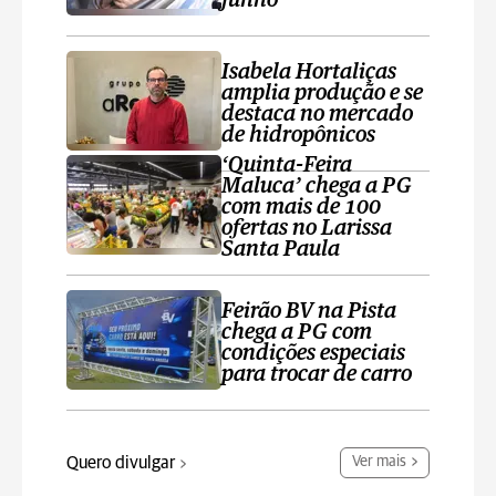
junho
Isabela Hortaliças
amplia produção e se
destaca no mercado
de hidropônicos
‘Quinta-Feira
Maluca’ chega a PG
com mais de 100
ofertas no Larissa
Santa Paula
Feirão BV na Pista
chega a PG com
condições especiais
para trocar de carro
Quero divulgar
Ver mais