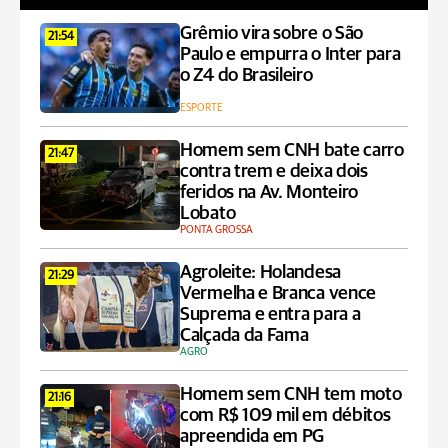
Grêmio vira sobre o São
21:54
Paulo e empurra o Inter para
o Z4 do Brasileiro
ESPORTE
Homem sem CNH bate carro
21:47
contra trem e deixa dois
feridos na Av. Monteiro
Lobato
PONTA GROSSA
Agroleite: Holandesa
21:29
Vermelha e Branca vence
Suprema e entra para a
Calçada da Fama
AGRO
Homem sem CNH tem moto
21:16
com R$ 109 mil em débitos
apreendida em PG