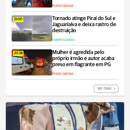
PONTA GROSSA
Tornado atinge Piraí do Sul e
21:00
Jaguariaíva e deixa rastro de
destruição
CAMPOS GERAIS
Mulher é agredida pelo
20:38
próprio irmão e autor acaba
preso em flagrante em PG
PONTA GROSSA
Ver mais