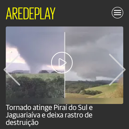
AREDEPLAY
Tornado atinge Piraí do Sul e
H
Jaguariaíva e deixa rastro de
C
destruição
m