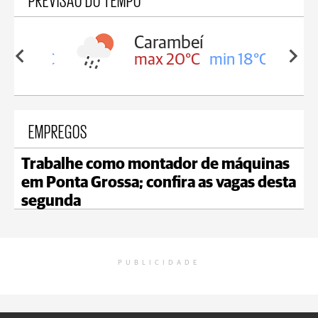
Carambeí
in 18°C
max 20°C
min 18°C
EMPREGOS
Trabalhe como montador de máquinas
em Ponta Grossa; confira as vagas desta
segunda
PUBLICIDADE