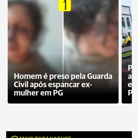
1
Pa
Homem é preso pela Guarda
ati
Civil após espancar ex-
en
mulher em PG
Pr