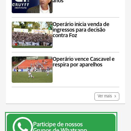
anos
Operário inicia venda de
ingressos para decisão
contra Foz
Operário vence Cascavel e
respira por aparelhos
Ver mais
Participe de nossos
Grupos de Whatsapp