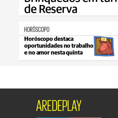
de Reserva
HORÓSCOPO
Horóscopo destaca
Castro
oportunidades no trabalho
max 22°C
min 18°C
e no amor nesta quinta
AREDEPLAY