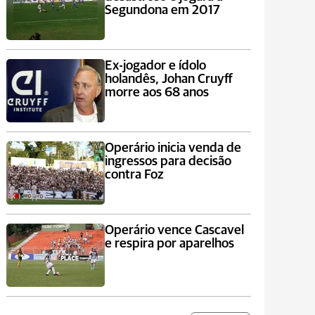
Segundona em 2017
Ex-jogador e ídolo
holandês, Johan Cruyff
morre aos 68 anos
Operário inicia venda de
ingressos para decisão
contra Foz
Operário vence Cascavel
e respira por aparelhos