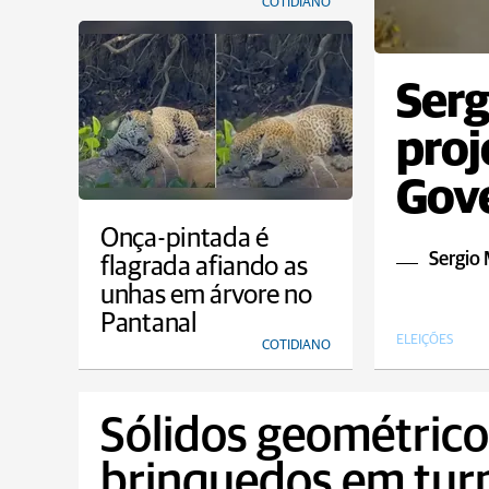
COTIDIANO
Serg
proj
Gove
Onça-pintada é
Sergio 
flagrada afiando as
unhas em árvore no
Pantanal
ELEIÇÕES
COTIDIANO
Sólidos geométrico
brinquedos em tur