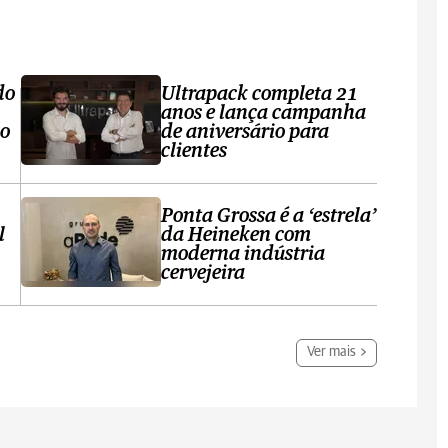
do
Ultrapack completa 21
anos e lança campanha
no
de aniversário para
clientes
Ponta Grossa é a ‘estrela’
l
da Heineken com
moderna indústria
cervejeira
Ver mais