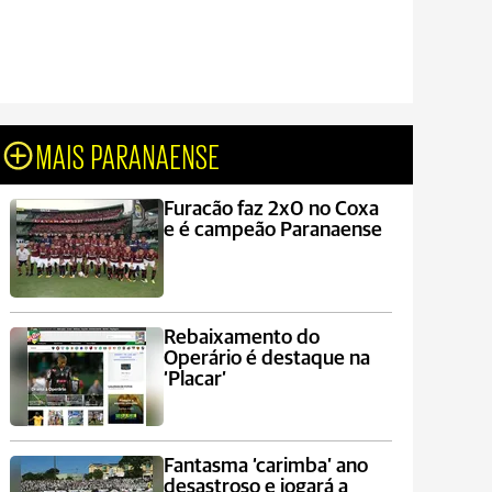
MAIS PARANAENSE
Furacão faz 2x0 no Coxa
e é campeão Paranaense
Rebaixamento do
Operário é destaque na
‘Placar’
Fantasma ‘carimba’ ano
desastroso e jogará a