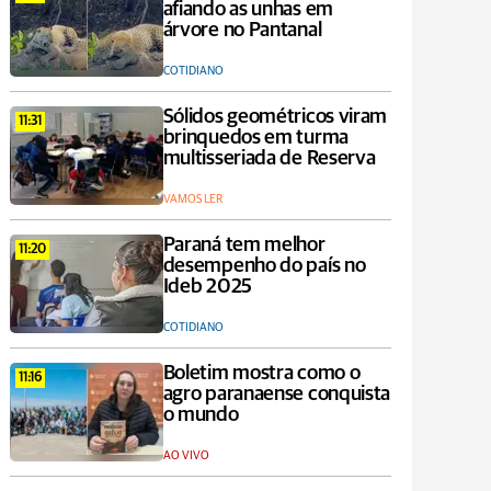
afiando as unhas em
árvore no Pantanal
COTIDIANO
Sólidos geométricos viram
11:31
brinquedos em turma
multisseriada de Reserva
VAMOS LER
Paraná tem melhor
11:20
desempenho do país no
Ideb 2025
COTIDIANO
Boletim mostra como o
11:16
agro paranaense conquista
o mundo
AO VIVO