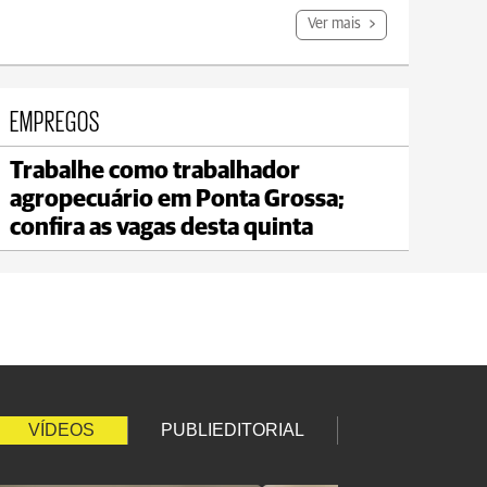
Ver mais
EMPREGOS
Trabalhe como trabalhador
Jaguariaíva
agropecuário em Ponta Grossa;
max 22°C
min 19°C
confira as vagas desta quinta
VÍDEOS
PUBLIEDITORIAL