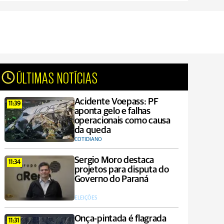
ÚLTIMAS NOTÍCIAS
Acidente Voepass: PF
11:39
aponta gelo e falhas
operacionais como causa
da queda
COTIDIANO
Sergio Moro destaca
11:34
projetos para disputa do
Governo do Paraná
ELEIÇÕES
Onça-pintada é flagrada
11:31