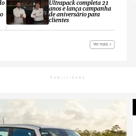
do
Ultrapack completa 21
anos e lança campanha
no
de aniversário para
clientes
Ver mais
PUBLICIDADE