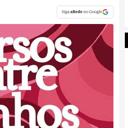
Siga
aRede
no Google