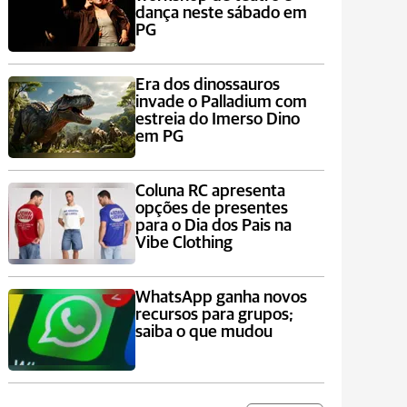
dança neste sábado em
PG
Era dos dinossauros
invade o Palladium com
estreia do Imerso Dino
em PG
Coluna RC apresenta
opções de presentes
para o Dia dos Pais na
Vibe Clothing
WhatsApp ganha novos
recursos para grupos;
saiba o que mudou