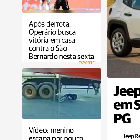
Após derrota,
Operário busca
vitória em casa
contra o São
Bernardo nesta sexta
ESPORTE
Jee
em S
PG
Vídeo: menino
Jeep R
escapa por pouco