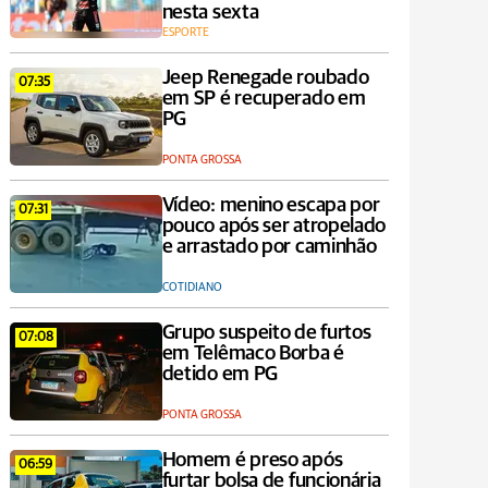
nesta sexta
ESPORTE
Jeep Renegade roubado
07:35
em SP é recuperado em
PG
PONTA GROSSA
Vídeo: menino escapa por
07:31
pouco após ser atropelado
e arrastado por caminhão
COTIDIANO
Grupo suspeito de furtos
07:08
em Telêmaco Borba é
detido em PG
PONTA GROSSA
Homem é preso após
06:59
furtar bolsa de funcionária