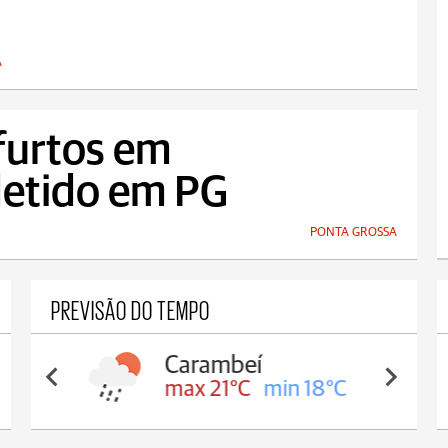
A
furtos em
detido em PG
PONTA GROSSA
PREVISÃO DO TEMPO
Carambeí
max 21°C
min 18°C