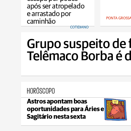
após ser atropelado
e arrastado por
PONTA GROSS
caminhão
COTIDIANO
Grupo suspeito de 
Telêmaco Borba é 
HORÓSCOPO
Astros apontam boas
Castro
oportunidades para Áries e
max 22°C
min 18°C
Sagitário nesta sexta