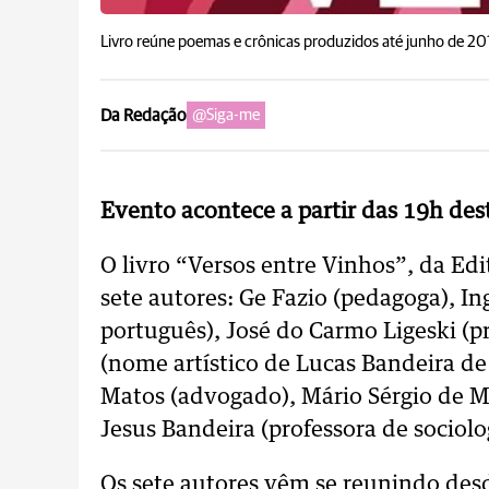
Livro reúne poemas e crônicas produzidos até junho de 201
Da Redação
@Siga-me
Evento acontece a partir das 19h dest
O livro “Versos entre Vinhos”, da Ed
sete autores: Ge Fazio (pedagoga), I
português), José do Carmo Ligeski (p
(nome artístico de Lucas Bandeira de
Matos (advogado), Mário Sérgio de Me
Jesus Bandeira (professora de sociolo
Os sete autores vêm se reunindo de