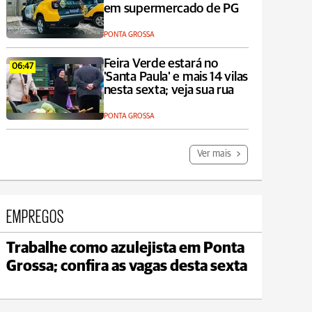
em supermercado de PG
PONTA GROSSA
Feira Verde estará no
06:47
'Santa Paula' e mais 14 vilas
nesta sexta; veja sua rua
PONTA GROSSA
Ver mais
EMPREGOS
Trabalhe como azulejista em Ponta
Jaguariaíva
Grossa; confira as vagas desta sexta
max 22°C
min 19°C