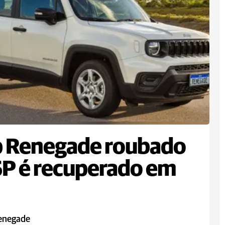
p Renegade roubado
P é recuperado em
enegade