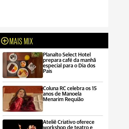
MAIS MIX
Planalto Select Hotel
prepara café da manhã
especial para o Dia dos
Pais
Coluna RC celebra os 15
anos de Manoela
Menarim Requião
Ateliê Criativo oferece
workshop de teatro e