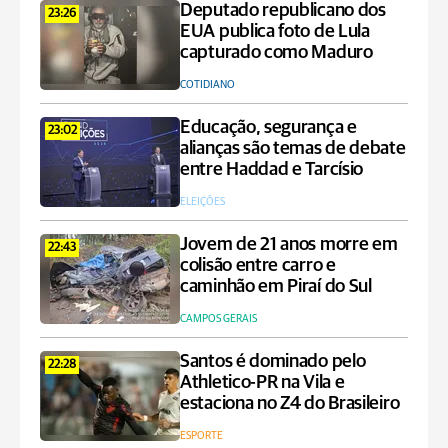
Deputado republicano dos
23:26
EUA publica foto de Lula
capturado como Maduro
COTIDIANO
Educação, segurança e
23:02
alianças são temas de debate
entre Haddad e Tarcísio
ELEIÇÕES
Jovem de 21 anos morre em
22:43
colisão entre carro e
caminhão em Piraí do Sul
CAMPOS GERAIS
Santos é dominado pelo
22:28
Athletico-PR na Vila e
estaciona no Z4 do Brasileiro
ESPORTE