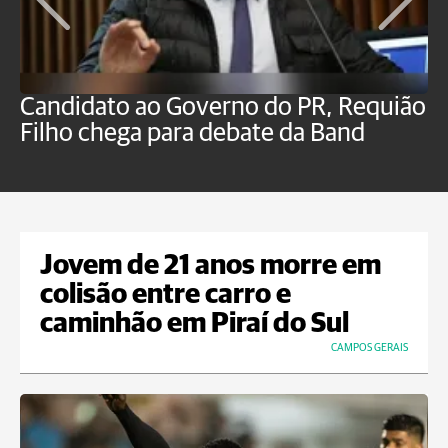
Candidato ao Governo do PR, Requião
S
Filho chega para debate da Band
p
B
Jovem de 21 anos morre em
colisão entre carro e
caminhão em Piraí do Sul
CAMPOS GERAIS