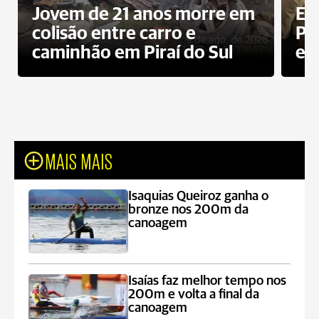
Jovem de 21 anos morre em
Ex
colisão entre carro e
Pe
caminhão em Piraí do Sul
en
MAIS MAIS
Isaquias Queiroz ganha o
bronze nos 200m da
canoagem
Isaías faz melhor tempo nos
200m e volta a final da
canoagem