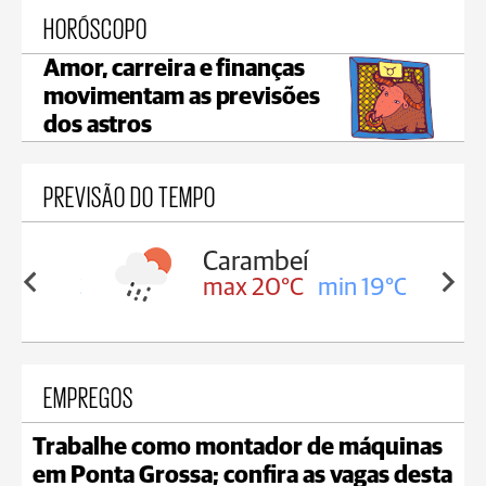
HORÓSCOPO
Amor, carreira e finanças
movimentam as previsões
dos astros
PREVISÃO DO TEMPO
Carambeí
in 19°C
max 20°C
min 19°C
EMPREGOS
Trabalhe como montador de máquinas
em Ponta Grossa; confira as vagas desta