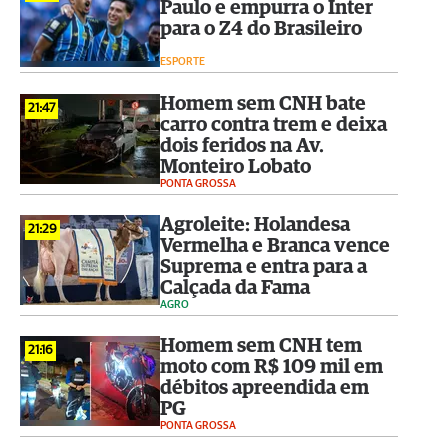
Paulo e empurra o Inter
para o Z4 do Brasileiro
ESPORTE
Homem sem CNH bate
21:47
carro contra trem e deixa
dois feridos na Av.
Monteiro Lobato
PONTA GROSSA
Agroleite: Holandesa
21:29
Vermelha e Branca vence
Suprema e entra para a
Calçada da Fama
AGRO
Homem sem CNH tem
21:16
moto com R$ 109 mil em
débitos apreendida em
PG
PONTA GROSSA