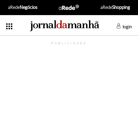
aRede
Negócios
aRede
Shopping
login
PUBLICIDADE