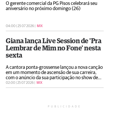
O gerente comercial da PG Pisos celebrará seu
aniversário no próximo domingo (26)
04:00 | 25 07 2026 |
MIX
Giana lança Live Session de 'Pra
Lembrar de Mim no Fone' nesta
sexta
A cantora ponta-grossense lançou a nova canção
em um momento de ascensão de sua carreira,
com o anúncio da sua participação no show de
Zayn no Brasil
02:00 | 25 07 2026 |
MIX
PUBLICIDADE