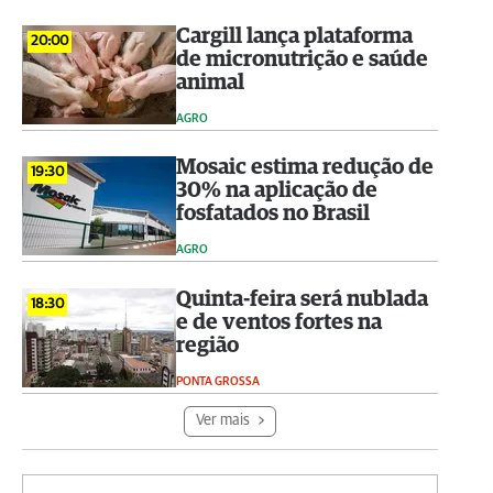
Cargill lança plataforma
20:00
de micronutrição e saúde
animal
AGRO
Mosaic estima redução de
19:30
30% na aplicação de
fosfatados no Brasil
AGRO
Quinta-feira será nublada
18:30
e de ventos fortes na
região
PONTA GROSSA
Ver mais