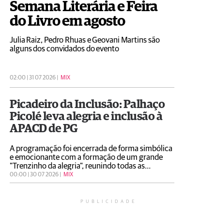
Semana Literária e Feira
do Livro em agosto
Julia Raiz, Pedro Rhuas e Geovani Martins são
alguns dos convidados do evento
02:00 | 31 07 2026 |
MIX
Picadeiro da Inclusão: Palhaço
Picolé leva alegria e inclusão à
APACD de PG
A programação foi encerrada de forma simbólica
e emocionante com a formação de um grande
"Trenzinho da alegria", reunindo todas as
crianças, colaboradores e o artista em uma
00:00 | 30 07 2026 |
MIX
celebração coletiva da amizade, do respeito às
diferenças e da convivência
PUBLICIDADE