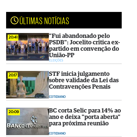
ÚLTIMAS NOTÍCIAS
"Fui abandonado pelo
20:41
PSDB": Jocelito critica ex-
partido em convenção do
União-PP
ELEIÇÕES
STF inicia julgamento
20:17
sobre validade da Lei das
Contravenções Penais
COTIDIANO
BC corta Selic para 14% ao
20:09
ano e deixa "porta aberta"
para próxima reunião
COTIDIANO