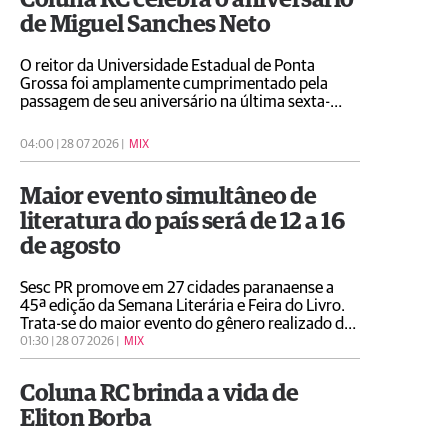
Coluna RC celebra o aniversário
de Miguel Sanches Neto
O reitor da Universidade Estadual de Ponta
Grossa foi amplamente cumprimentado pela
passagem de seu aniversário na última sexta-
feira (24)
04:00 | 28 07 2026 |
MIX
Maior evento simultâneo de
literatura do país será de 12 a 16
de agosto
Sesc PR promove em 27 cidades paranaense a
45ª edição da Semana Literária e Feira do Livro.
Trata-se do maior evento do gênero realizado de
forma simultânea no Brasil que neste ano
01:30 | 28 07 2026 |
MIX
homenageia a escritora e poetisa Adélia Prado
Coluna RC brinda a vida de
Eliton Borba