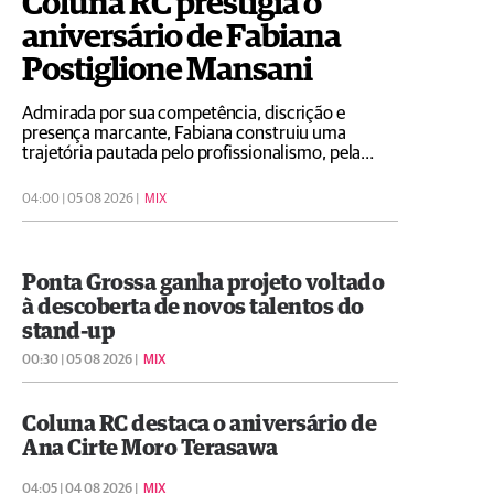
Coluna RC prestigia o
aniversário de Fabiana
Postiglione Mansani
Admirada por sua competência, discrição e
presença marcante, Fabiana construiu uma
trajetória pautada pelo profissionalismo, pela
dedicação e pela simpatia que a tornam uma
figura muito estimada
04:00 | 05 08 2026 |
MIX
Ponta Grossa ganha projeto voltado
à descoberta de novos talentos do
stand-up
00:30 | 05 08 2026 |
MIX
Coluna RC destaca o aniversário de
Ana Cirte Moro Terasawa
04:05 | 04 08 2026 |
MIX