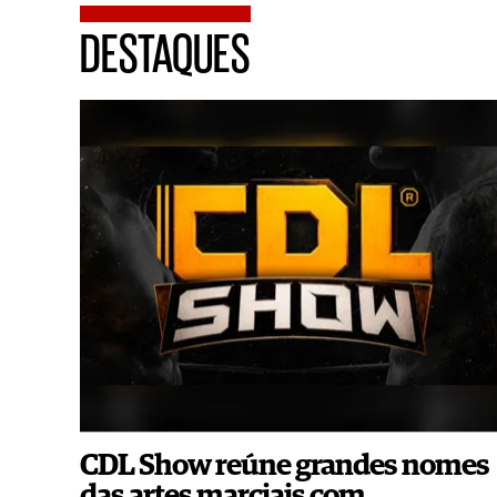
DESTAQUES
CDL Show reúne grandes nomes
das artes marciais com