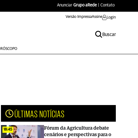
Anunciar
Grupo aRede
|
Contato
Versão Impressa
Assine
Login
Buscar
RÓSCOPO
ÚLTIMAS NOTÍCIAS
Fórum da Agricultura debate
18:45
cenários e perspectivas para o