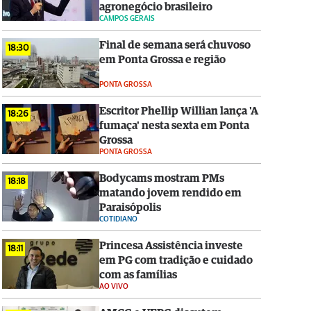
agronegócio brasileiro
CAMPOS GERAIS
Final de semana será chuvoso
18:30
em Ponta Grossa e região
PONTA GROSSA
Escritor Phellip Willian lança 'A
18:26
fumaça' nesta sexta em Ponta
Grossa
PONTA GROSSA
Bodycams mostram PMs
18:18
matando jovem rendido em
Paraisópolis
COTIDIANO
Princesa Assistência investe
18:11
em PG com tradição e cuidado
com as famílias
AO VIVO