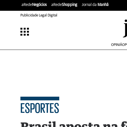
aRede
Negócios
aRede
Shopping
Jornal da
Manhã
Publicidade Legal Digital
OPINIÃO
P
ESPORTES