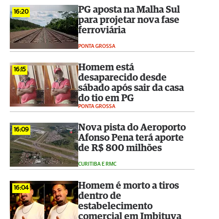
PG aposta na Malha Sul
16:20
para projetar nova fase
ferroviária
PONTA GROSSA
Homem está
16:15
desaparecido desde
sábado após sair da casa
do tio em PG
PONTA GROSSA
Nova pista do Aeroporto
16:09
Afonso Pena terá aporte
de R$ 800 milhões
CURITIBA E RMC
Homem é morto a tiros
16:04
dentro de
estabelecimento
comercial em Imbituva