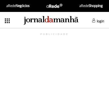
aRede
Negócios
aRede
Shopping
login
PUBLICIDADE