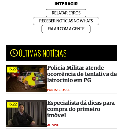
INTERAGIR
RELATAR ERROS
RECEBER NOTÍCIAS NO WHATS
FALAR COM A GENTE
ÚLTIMAS NOTÍCIAS
Polícia Militar atende
16:27
ocorrência de tentativa de
latrocínio em PG
PONTA GROSSA
Especialista dá dicas para
16:22
compra do primeiro
imóvel
AO VIVO