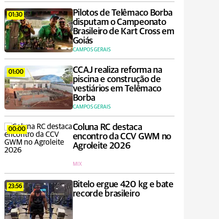
Pilotos de Telêmaco Borba
01:30
disputam o Campeonato
Brasileiro de Kart Cross em
Goiás
CAMPOS GERAIS
CCAJ realiza reforma na
01:00
piscina e construção de
vestiários em Telêmaco
Borba
CAMPOS GERAIS
Coluna RC destaca
00:00
encontro da CCV GWM no
Agroleite 2026
MIX
Bitelo ergue 420 kg e bate
23:56
recorde brasileiro