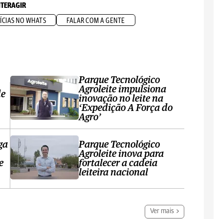
NTERAGIR
ÍCIAS NO WHATS
FALAR COM A GENTE
Parque Tecnológico
Agroleite impulsiona
de
inovação no leite na
‘Expedição A Força do
Agro’
ga
Parque Tecnológico
Agroleite inova para
e
fortalecer a cadeia
leiteira nacional
Ver mais