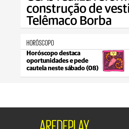
construção de vest
Telêmaco Borba
HORÓSCOPO
Horóscopo destaca
Ponta Grossa
oportunidades e pede
max 17°C
min 17°C
cautela neste sábado (08)
AREDEPLAY