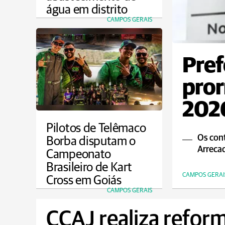
água em distrito
CAMPOS GERAIS
Pref
pror
2026
Pilotos de Telêmaco
Os cont
Borba disputam o
Arrecad
Campeonato
Brasileiro de Kart
CAMPOS GERAI
Cross em Goiás
CAMPOS GERAIS
CCAJ realiza reform