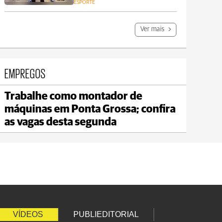
ESPORTE
Ver mais
EMPREGOS
Trabalhe como montador de
Carambeí
máquinas em Ponta Grossa; confira
max 18°C
min 17°C
as vagas desta segunda
VÍDEOS
PUBLIEDITORIAL