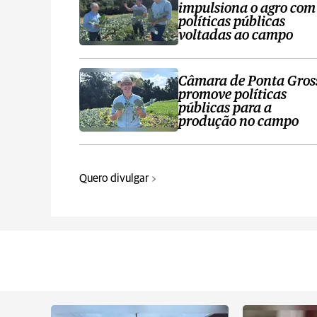
impulsiona o agro com
políticas públicas
voltadas ao campo
Câmara de Ponta Gros
promove políticas
públicas para a
produção no campo
Quero divulgar