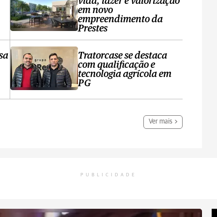
vida, lazer e valorização
em novo
empreendimento da
Prestes
sa
Tratorcase se destaca
com qualificação e
tecnologia agrícola em
PG
Ver mais
PUBLICIDADE