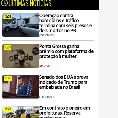
ÚLTIMAS NOTÍCIAS
Operação contra
15:53
homicídios e tráfico
termina com seis presos e
dois mortos no PR
COTIDIANO
Ponta Grossa ganha
15:51
prêmio com plataforma de
proteção à mulher
AO VIVO
Senado dos EUA aprova
15:25
indicado de Trump para
embaixada no Brasil
COTIDIANO
Em contrato pioneiro em
15:23
prefeituras, Reserva