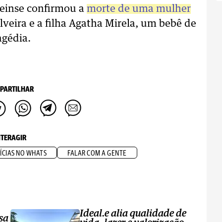
einse confirmou a
morte de uma mulher
Olveira e a filha Agatha Mirela, um bebê de
agédia.
PARTILHAR
NTERAGIR
ÍCIAS NO WHATS
FALAR COM A GENTE
Ideal.e alia qualidade de
sa