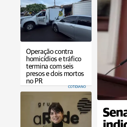
Operação contra
homicídios e tráfico
termina com seis
presos e dois mortos
no PR
COTIDIANO
Sena
indi