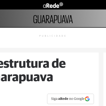
GUARAPUAVA
PUBLICIDADE
estrutura de
uarapuava
Siga
aRede
no Google