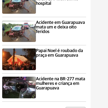
hospital
Acidente em Guarapuava
mata um e deixa oito
feridos
Papai Noel é roubado da
praça em Guarapuava
Acidente na BR-277 mata
mulheres e criança em
Guarapuava