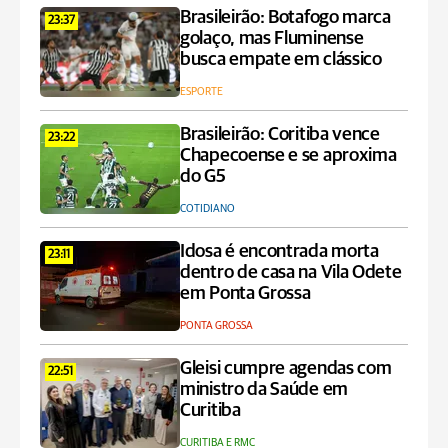
Brasileirão: Botafogo marca
23:37
golaço, mas Fluminense
busca empate em clássico
ESPORTE
Brasileirão: Coritiba vence
23:22
Chapecoense e se aproxima
do G5
COTIDIANO
Idosa é encontrada morta
23:11
dentro de casa na Vila Odete
em Ponta Grossa
PONTA GROSSA
Gleisi cumpre agendas com
22:51
ministro da Saúde em
Curitiba
CURITIBA E RMC