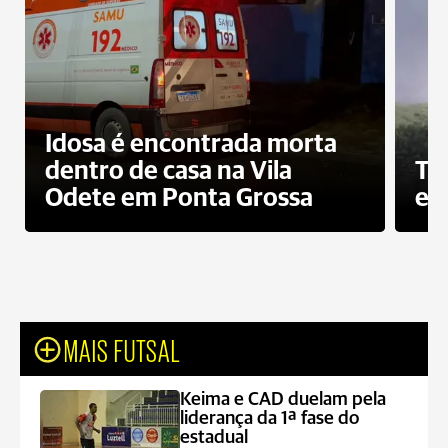
Idosa é encontrada morta
dentro de casa na Vila
To
Odete em Ponta Grossa
e 
MAIS FUTSAL
Keima e CAD duelam pela
liderança da 1ª fase do
estadual