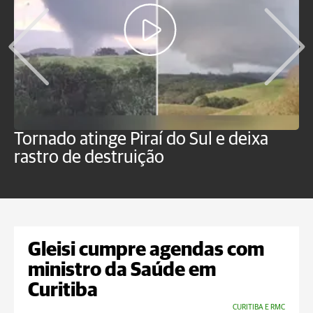
Tornado atinge Piraí do Sul e deixa
H
rastro de destruição
C
m
Gleisi cumpre agendas com
ministro da Saúde em
Curitiba
CURITIBA E RMC