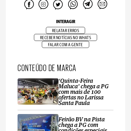
INTERAGIR
RELATAR ERROS
RECEBER NOTÍCIAS NO WHATS
FALAR COM A GENTE
CONTEÚDO DE MARCA
‘Quinta-Feira
Maluca’ chega a PG
com mais de 100
ofertas no Larissa
Santa Paula
Feirão BV na Pista
chega a PG com
condições especiais