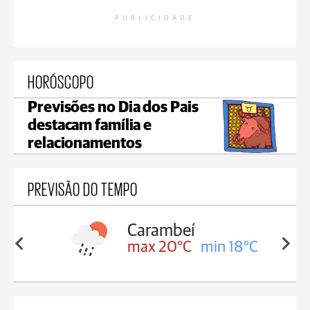
PUBLICIDADE
HORÓSCOPO
Previsões no Dia dos Pais
destacam família e
relacionamentos
PREVISÃO DO TEMPO
Carambeí
in 18°C
max 20°C
min 18°C