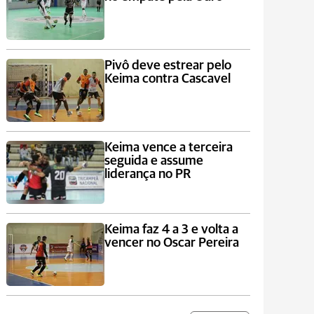
Pivô deve estrear pelo
Keima contra Cascavel
Keima vence a terceira
seguida e assume
liderança no PR
Keima faz 4 a 3 e volta a
vencer no Oscar Pereira