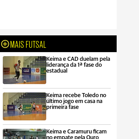
MAIS FUTSAL
Keima e CAD duelam pela
liderança da 1ª fase do
estadual
Keima recebe Toledo no
último jogo em casa na
primeira fase
Keima e Caramuru ficam
no empate pela Ouro