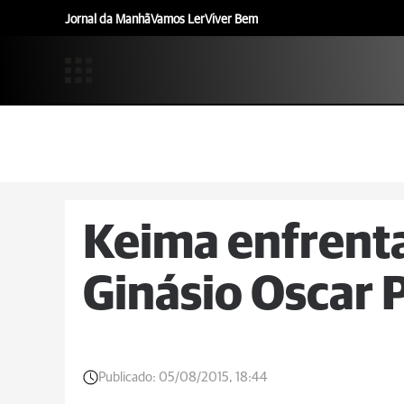
Jornal da Manhã
Vamos Ler
Viver Bem
Keima enfrent
Ginásio Oscar 
Publicado:
05/08/2015, 18:44