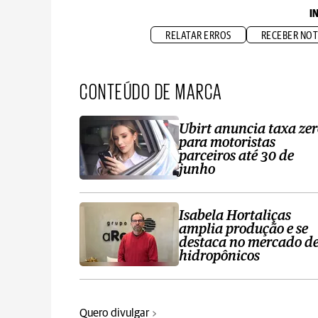
I
RELATAR ERROS
RECEBER NOT
CONTEÚDO DE MARCA
Ubirt anuncia taxa ze
para motoristas
parceiros até 30 de
junho
Isabela Hortaliças
amplia produção e se
destaca no mercado d
hidropônicos
Quero divulgar