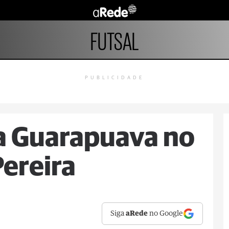
FUTSAL
PUBLICIDADE
a Guarapuava no
Pereira
Siga
aRede
no Google