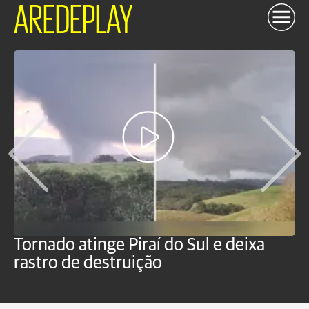
AREDEPLAY
Tornado atinge Piraí do Sul e deixa
H
rastro de destruição
C
m