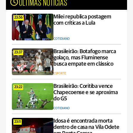
ÚLTIMAS NOTÍCIAS
Milei republica postagem
23:56
com críticas a Lula
COTIDIANO
Brasileirão: Botafogo marca
23:37
golaço, mas Fluminense
busca empate em clássico
ESPORTE
Brasileirão: Coritiba vence
23:22
Chapecoense e se aproxima
do G5
COTIDIANO
Idosa é encontrada morta
23:11
dentro de casa na Vila Odete