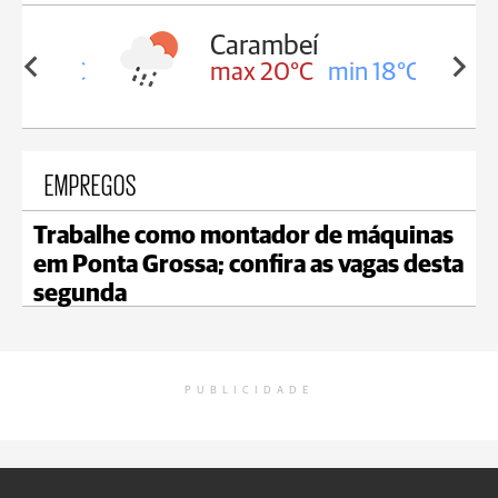
Carambeí
in 18°C
max 20°C
min 18°C
EMPREGOS
Trabalhe como montador de máquinas
em Ponta Grossa; confira as vagas desta
segunda
PUBLICIDADE