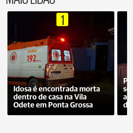
1
Pr
Idosa é encontrada morta
sec
dentro de casa na Vila
ap
Odete em Ponta Grossa
do