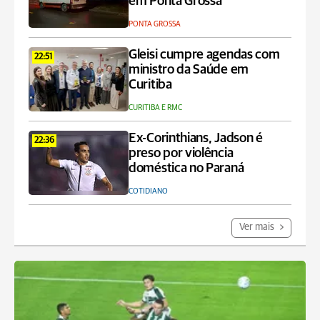
em Ponta Grossa
PONTA GROSSA
Gleisi cumpre agendas com
22:51
ministro da Saúde em
Curitiba
CURITIBA E RMC
Ex-Corinthians, Jadson é
22:36
preso por violência
doméstica no Paraná
COTIDIANO
Ver mais