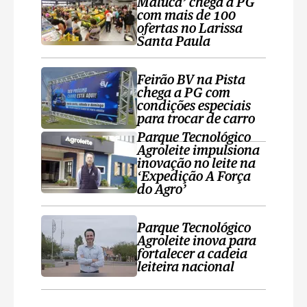
Maluca’ chega a PG
com mais de 100
ofertas no Larissa
Santa Paula
Feirão BV na Pista
chega a PG com
condições especiais
para trocar de carro
Parque Tecnológico
Agroleite impulsiona
inovação no leite na
‘Expedição A Força
do Agro’
Parque Tecnológico
Agroleite inova para
fortalecer a cadeia
leiteira nacional