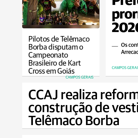
Pref
pror
2026
Pilotos de Telêmaco
Os cont
Borba disputam o
Arrecad
Campeonato
Brasileiro de Kart
CAMPOS GERAI
Cross em Goiás
CAMPOS GERAIS
CCAJ realiza reform
construção de vest
Telêmaco Borba