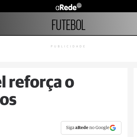
FUTEBOL
PUBLICIDADE
 reforça o
tos
Siga
aRede
no Google