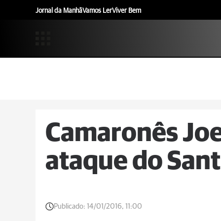
Jornal da Manhã
Vamos Ler
Viver Bem
Camaronês Joel
ataque do San
Publicado:
14/01/2016, 11:00