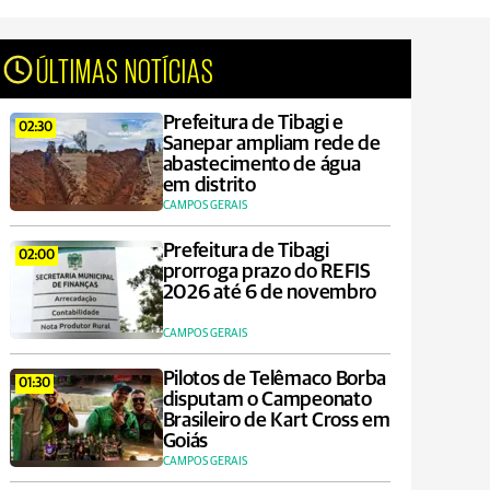
ÚLTIMAS NOTÍCIAS
Prefeitura de Tibagi e
02:30
Sanepar ampliam rede de
abastecimento de água
em distrito
CAMPOS GERAIS
Prefeitura de Tibagi
02:00
prorroga prazo do REFIS
2026 até 6 de novembro
CAMPOS GERAIS
Pilotos de Telêmaco Borba
01:30
disputam o Campeonato
Brasileiro de Kart Cross em
Goiás
CAMPOS GERAIS