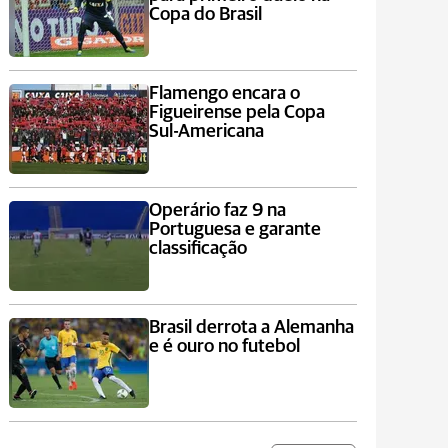
Copa do Brasil
Flamengo encara o
Figueirense pela Copa
Sul-Americana
Operário faz 9 na
Portuguesa e garante
classificação
Brasil derrota a Alemanha
e é ouro no futebol