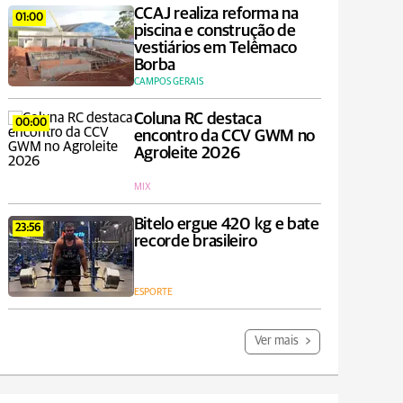
CCAJ realiza reforma na
01:00
piscina e construção de
vestiários em Telêmaco
Borba
CAMPOS GERAIS
Coluna RC destaca
00:00
encontro da CCV GWM no
Agroleite 2026
MIX
Bitelo ergue 420 kg e bate
23:56
recorde brasileiro
ESPORTE
Ver mais