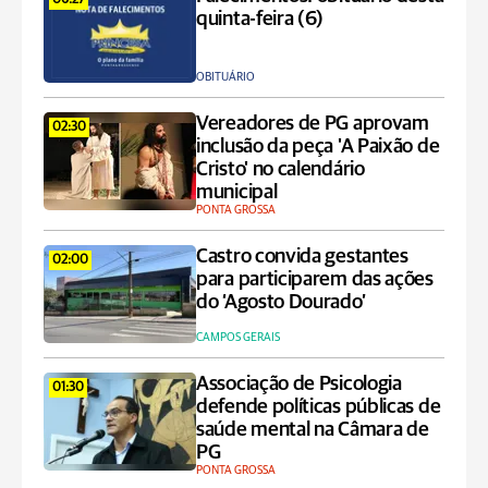
06:27
quinta-feira (6)
OBITUÁRIO
Vereadores de PG aprovam
02:30
inclusão da peça 'A Paixão de
Cristo' no calendário
municipal
PONTA GROSSA
Castro convida gestantes
02:00
para participarem das ações
do ‘Agosto Dourado’
CAMPOS GERAIS
Associação de Psicologia
01:30
defende políticas públicas de
saúde mental na Câmara de
PG
PONTA GROSSA