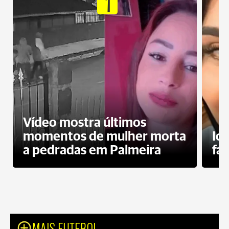
1
Vídeo mostra últimos
momentos de mulher morta
Id
a pedradas em Palmeira
fa
MAIS FUTEBOL