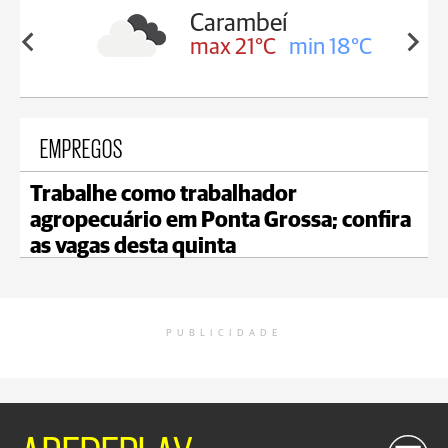
Carambeí
in 19°C
max 21°C
min 18°C
EMPREGOS
Trabalhe como trabalhador
agropecuário em Ponta Grossa; confira
as vagas desta quinta
PUBLICIDADE