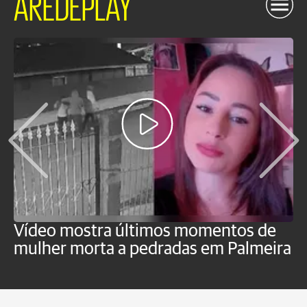
AREDEPLAY
Vídeo mostra últimos momentos de
"
mulher morta a pedradas em Palmeira
c
U