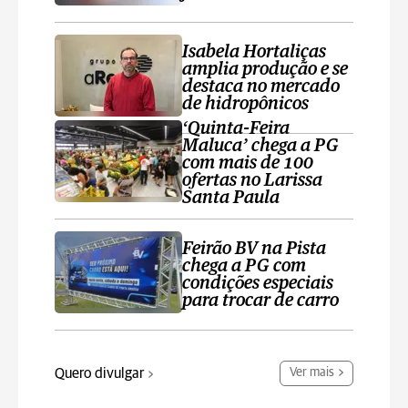
Isabela Hortaliças
amplia produção e se
destaca no mercado
de hidropônicos
‘Quinta-Feira
Maluca’ chega a PG
com mais de 100
ofertas no Larissa
Santa Paula
Feirão BV na Pista
chega a PG com
condições especiais
para trocar de carro
Quero divulgar
Ver mais