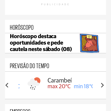
PUBLICIDADE
HORÓSCOPO
Horóscopo destaca
oportunidades e pede
cautela neste sábado (08)
PREVISÃO DO TEMPO
Carambeí
in 18°C
max 20°C
min 18°C