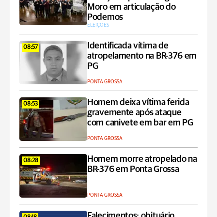
Moro em articulação do
Podemos
ELEIÇÕES
Identificada vítima de
08:57
atropelamento na BR-376 em
PG
PONTA GROSSA
Homem deixa vítima ferida
08:53
gravemente após ataque
com canivete em bar em PG
PONTA GROSSA
Homem morre atropelado na
08:28
BR-376 em Ponta Grossa
PONTA GROSSA
Falecimentos: obituário