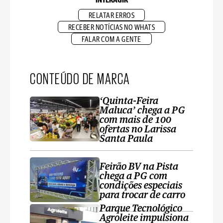
INTERAGIR
RELATAR ERROS
RECEBER NOTÍCIAS NO WHATS
FALAR COM A GENTE
CONTEÚDO DE MARCA
‘Quinta-Feira
Maluca’ chega a PG
com mais de 100
ofertas no Larissa
Santa Paula
Feirão BV na Pista
chega a PG com
condições especiais
para trocar de carro
Parque Tecnológico
Agroleite impulsiona