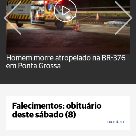
Homem morre atropelado na BR-376
V
em Ponta Grossa
f
P
Falecimentos: obituário
deste sábado (8)
OBITUÁRIO