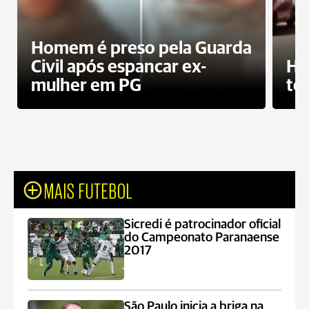
Homem é preso pela Guarda
Civil após espancar ex-
Ho
mulher em PG
te
MAIS FUTEBOL
Sicredi é patrocinador oficial
do Campeonato Paranaense
2017
São Paulo inicia a briga na