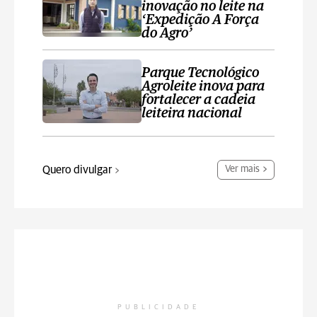
inovação no leite na
‘Expedição A Força
do Agro’
Parque Tecnológico
Agroleite inova para
fortalecer a cadeia
leiteira nacional
Quero divulgar
Ver mais
PUBLICIDADE