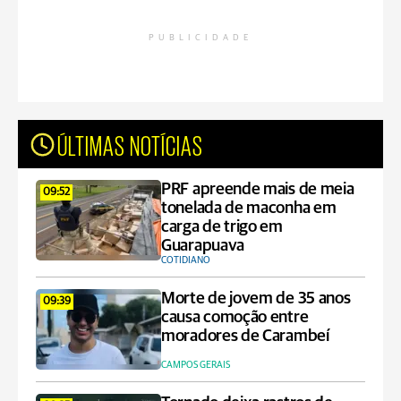
PUBLICIDADE
ÚLTIMAS NOTÍCIAS
PRF apreende mais de meia
09:52
tonelada de maconha em
carga de trigo em
Guarapuava
COTIDIANO
Morte de jovem de 35 anos
09:39
causa comoção entre
moradores de Carambeí
CAMPOS GERAIS