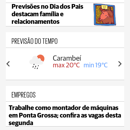
Previsões no Dia dos Pais
destacam família e
relacionamentos
PREVISÃO DO TEMPO
Carambeí
in 19°C
max 20°C
min 19°C
EMPREGOS
Trabalhe como montador de máquinas
em Ponta Grossa; confira as vagas desta
segunda