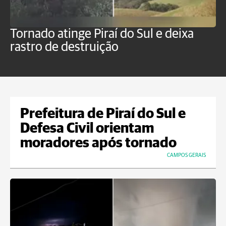
Tornado atinge Piraí do Sul e deixa
H
rastro de destruição
C
m
Prefeitura de Piraí do Sul e
Defesa Civil orientam
moradores após tornado
CAMPOS GERAIS