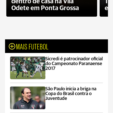
dentro de casa na Vila
To
Odete em Ponta Grossa
e 
MAIS FUTEBOL
Sicredi é patrocinador oficial
do Campeonato Paranaense
2017
São Paulo inicia a briga na
Copa do Brasil contra o
Juventude