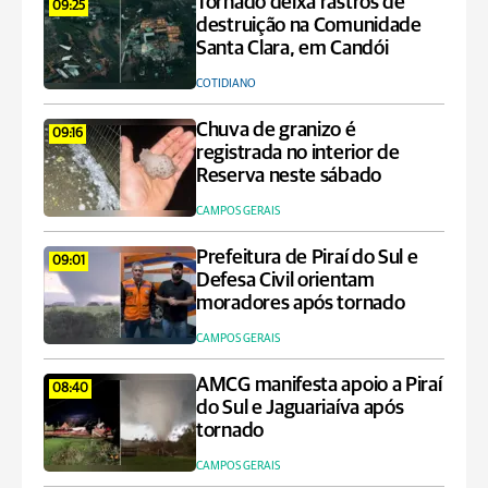
Tornado deixa rastros de
09:25
destruição na Comunidade
Santa Clara, em Candói
COTIDIANO
Chuva de granizo é
09:16
registrada no interior de
Reserva neste sábado
CAMPOS GERAIS
Prefeitura de Piraí do Sul e
09:01
Defesa Civil orientam
moradores após tornado
CAMPOS GERAIS
AMCG manifesta apoio a Piraí
08:40
do Sul e Jaguariaíva após
tornado
CAMPOS GERAIS