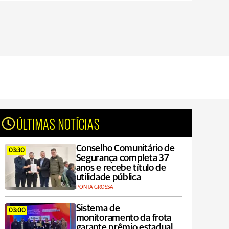
ÚLTIMAS NOTÍCIAS
Conselho Comunitário de
03:30
Segurança completa 37
anos e recebe título de
utilidade pública
PONTA GROSSA
Sistema de
03:00
monitoramento da frota
garante prêmio estadual