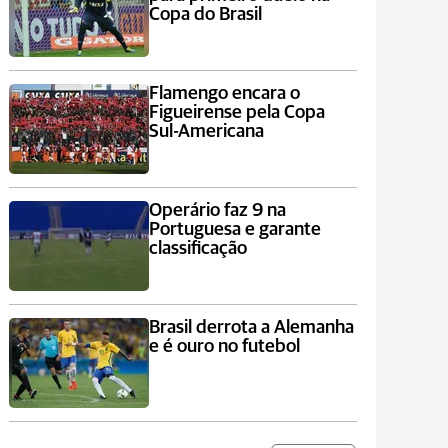
Copa do Brasil
Flamengo encara o
Figueirense pela Copa
Sul-Americana
Operário faz 9 na
Portuguesa e garante
classificação
Brasil derrota a Alemanha
e é ouro no futebol