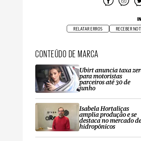
I
RELATAR ERROS
RECEBER NOT
CONTEÚDO DE MARCA
Ubirt anuncia taxa ze
para motoristas
parceiros até 30 de
junho
Isabela Hortaliças
amplia produção e se
destaca no mercado d
hidropônicos