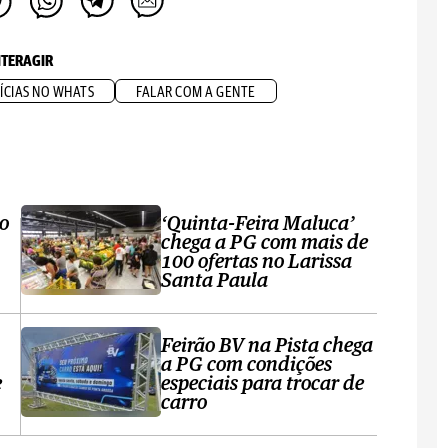
NTERAGIR
ÍCIAS NO WHATS
FALAR COM A GENTE
ro
‘Quinta-Feira Maluca’
chega a PG com mais de
100 ofertas no Larissa
Santa Paula
Feirão BV na Pista chega
a PG com condições
e
especiais para trocar de
carro