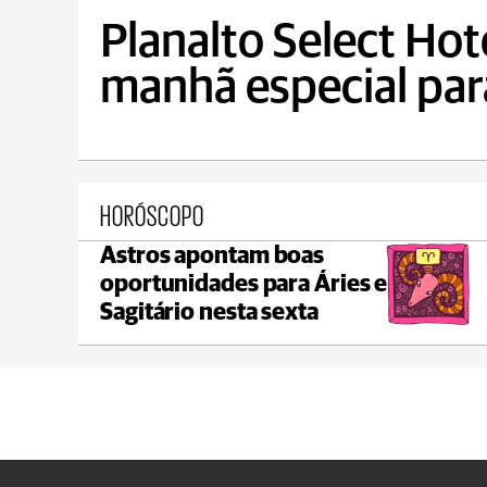
Planalto Select Hot
manhã especial para
HORÓSCOPO
Astros apontam boas
Ponta Grossa
oportunidades para Áries e
max 21°C
min 18°C
Sagitário nesta sexta