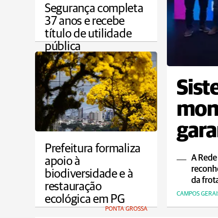
Segurança completa
37 anos e recebe
título de utilidade
pública
PONTA GROSSA
Sist
moni
gara
ao p
Prefeitura formaliza
A Rede
apoio à
reconh
biodiversidade e à
da frot
restauração
CAMPOS GERAI
ecológica em PG
PONTA GROSSA