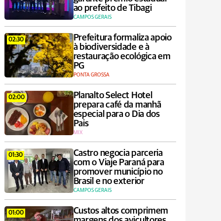
ao prefeito de Tibagi
CAMPOS GERAIS
Prefeitura formaliza apoio
02:30
à biodiversidade e à
restauração ecológica em
PG
PONTA GROSSA
Planalto Select Hotel
02:00
prepara café da manhã
especial para o Dia dos
Pais
MIX
Castro negocia parceria
01:30
com o Viaje Paraná para
promover município no
Brasil e no exterior
CAMPOS GERAIS
Custos altos comprimem
01:00
margens dos avicultores