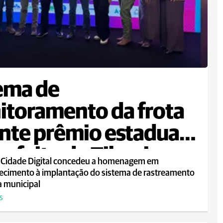
ema de
toramento da frota
nte prêmio estadual
refeito de Tibagi
 Cidade Digital concedeu a homenagem em
ecimento à implantação do sistema de rastreamento
a municipal
S