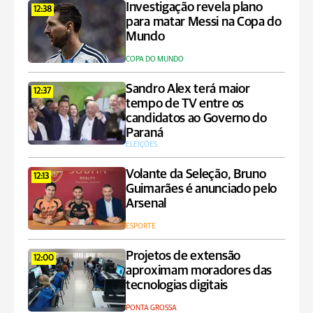
Investigação revela plano
12:38
para matar Messi na Copa do
Mundo
COPA DO MUNDO
Sandro Alex terá maior
12:37
tempo de TV entre os
candidatos ao Governo do
Paraná
ELEIÇÕES
Volante da Seleção, Bruno
12:13
Guimarães é anunciado pelo
Arsenal
ESPORTE
Projetos de extensão
12:00
aproximam moradores das
tecnologias digitais
PONTA GROSSA