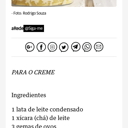
-
Foto: Rodrigo Souza
aRede
@Siga-me
PARA O CREME
Ingredientes
1 lata de leite condensado
1 xícara (chá) de leite
3 gemas de ovos