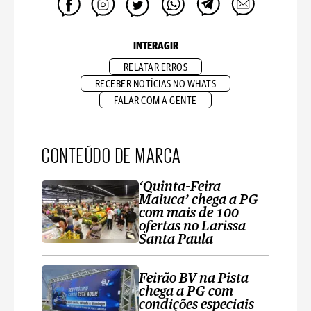
INTERAGIR
RELATAR ERROS
RECEBER NOTÍCIAS NO WHATS
FALAR COM A GENTE
CONTEÚDO DE MARCA
‘Quinta-Feira
Maluca’ chega a PG
com mais de 100
ofertas no Larissa
Santa Paula
Feirão BV na Pista
chega a PG com
condições especiais