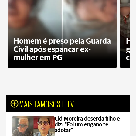
Homem é preso pela Guarda
Ho
Civil após espancar ex-
gr
mulher em PG
co
MAIS FAMOSOS E TV
Cid Moreira deserda filho e
diz: "Foi um engano te
adotar"