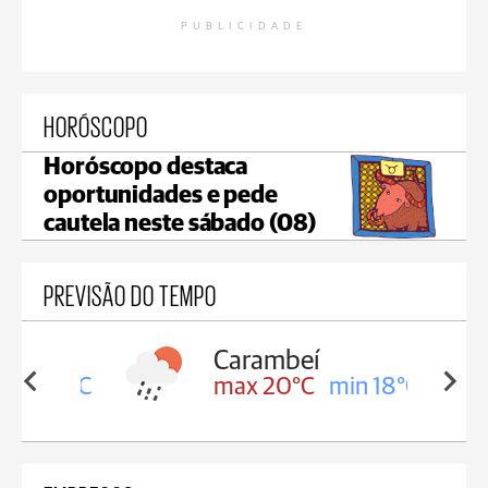
PUBLICIDADE
HORÓSCOPO
Horóscopo destaca
oportunidades e pede
cautela neste sábado (08)
PREVISÃO DO TEMPO
Carambeí
in 18°C
max 20°C
min 18°C