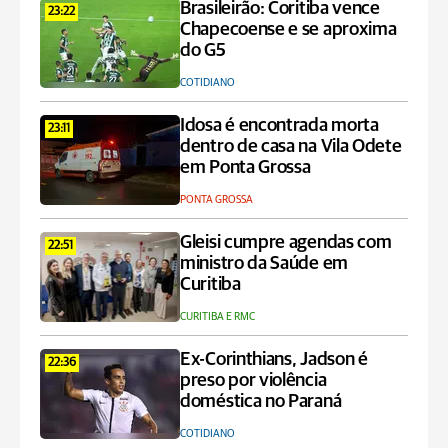
Brasileirão: Coritiba vence
23:22
Chapecoense e se aproxima
do G5
COTIDIANO
Idosa é encontrada morta
23:11
dentro de casa na Vila Odete
em Ponta Grossa
PONTA GROSSA
Gleisi cumpre agendas com
22:51
ministro da Saúde em
Curitiba
CURITIBA E RMC
Ex-Corinthians, Jadson é
22:36
preso por violência
doméstica no Paraná
COTIDIANO