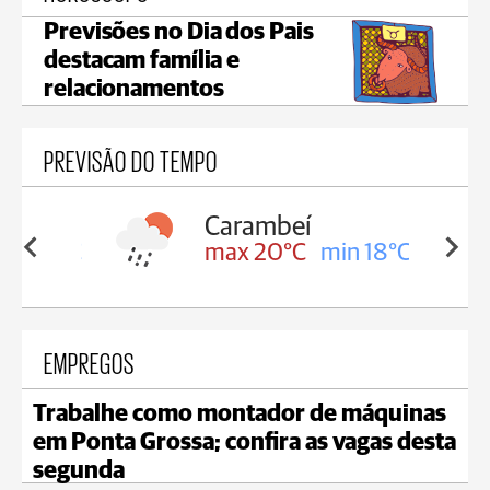
Previsões no Dia dos Pais
destacam família e
relacionamentos
PREVISÃO DO TEMPO
Carambeí
in 18°C
max 20°C
min 18°C
EMPREGOS
Trabalhe como montador de máquinas
em Ponta Grossa; confira as vagas desta
segunda