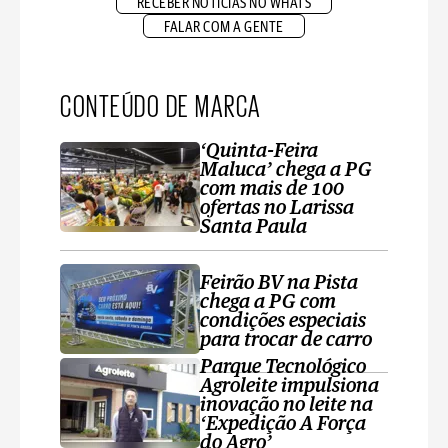
RECEBER NOTÍCIAS NO WHATS
FALAR COM A GENTE
CONTEÚDO DE MARCA
‘Quinta-Feira
Maluca’ chega a PG
com mais de 100
ofertas no Larissa
Santa Paula
Feirão BV na Pista
chega a PG com
condições especiais
para trocar de carro
Parque Tecnológico
Agroleite impulsiona
inovação no leite na
‘Expedição A Força
do Agro’