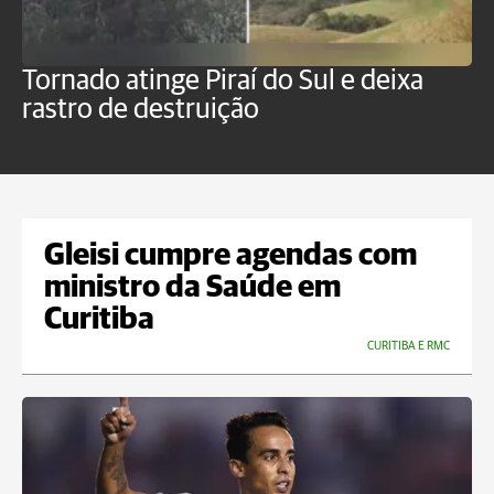
Tornado atinge Piraí do Sul e deixa
H
rastro de destruição
C
m
Gleisi cumpre agendas com
ministro da Saúde em
Curitiba
CURITIBA E RMC