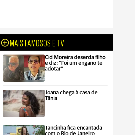
MAIS FAMOSOS E TV
Cid Moreira deserda filho
e diz: "Foi um engano te
adotar"
Joana chega à casa de
Tânia
Tancinha fica encantada
com o Rio de Janeiro