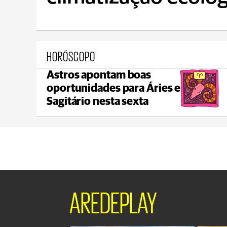
HORÓSCOPO
Astros apontam boas
Ponta Grossa
oportunidades para Áries e
max 17°C
min 17°C
Sagitário nesta sexta
AREDEPLAY