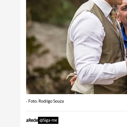
-
Foto: Rodrigo Souza
aRede
@Siga-me