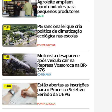
Agroleite ampliam
oportunidades para
pequenos produtores
AGRO
PG sanciona lei que cria
11:14
política de climatização
ecológica nas escolas
PONTA GROSSA
Motorista desaparece
11:11
após veículo cair na
Represa Vossoroca na BR-
376
COTIDIANO
Estão abertas as inscrições
11:00
para o Processo Seletivo
Seriado da UEPG
PONTA GROSSA