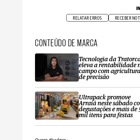
I
RELATAR ERROS
RECEBER NOT
CONTEÚDO DE MARCA
Tecnologia da Tratorc
eleva a rentabilidade 
campo com agricultur
de precisão
Ultrapack promove
Arraiá neste sábado c
degustações e mais de 
mil itens para festas