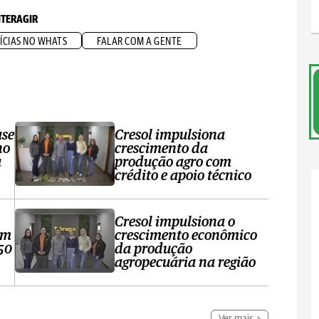
NTERAGIR
ÍCIAS NO WHATS
FALAR COM A GENTE
ase
Cresol impulsiona
no
crescimento da
a
produção agro com
crédito e apoio técnico
Cresol impulsiona o
om
crescimento econômico
50
da produção
agropecuária na região