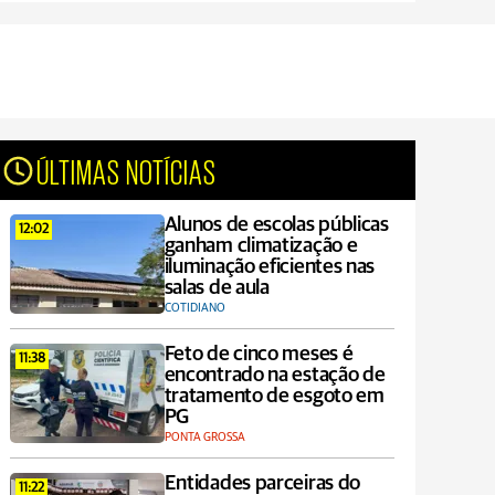
ÚLTIMAS NOTÍCIAS
Alunos de escolas públicas
12:02
ganham climatização e
iluminação eficientes nas
salas de aula
COTIDIANO
Feto de cinco meses é
11:38
encontrado na estação de
tratamento de esgoto em
PG
PONTA GROSSA
Entidades parceiras do
11:22