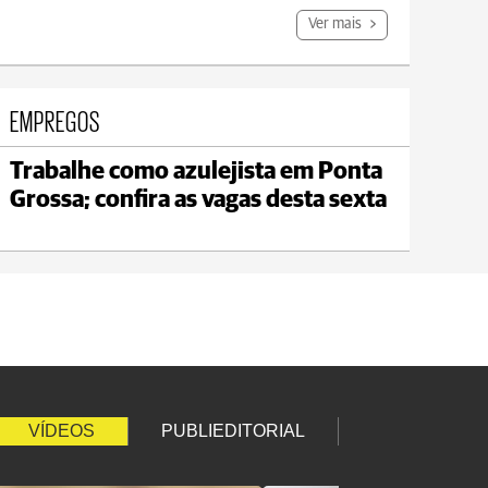
Ver mais
EMPREGOS
Trabalhe como azulejista em Ponta
Carambeí
Grossa; confira as vagas desta sexta
max 18°C
min 17°C
VÍDEOS
PUBLIEDITORIAL