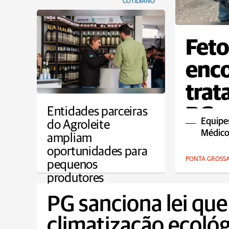
COTIDIANO
Feto
enco
trat
PG
Entidades parceiras
Equipes 
do Agroleite
Médico
ampliam
oportunidades para
PONTA GROSS
pequenos
produtores
AGRO
PG sanciona lei que 
climatização ecológ