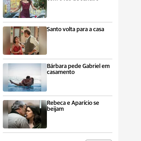
Santo volta para a casa
Bárbara pede Gabriel em
casamento
Rebeca e Aparício se
beijam