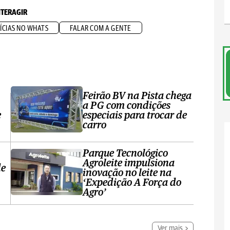
NTERAGIR
ÍCIAS NO WHATS
FALAR COM A GENTE
Feirão BV na Pista chega
a PG com condições
e
especiais para trocar de
carro
Parque Tecnológico
Agroleite impulsiona
de
inovação no leite na
‘Expedição A Força do
Agro’
Ver mais