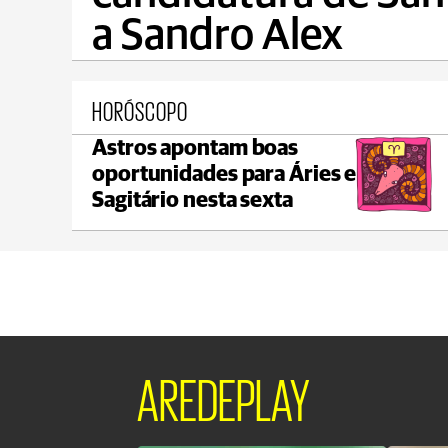
a Sandro Alex
HORÓSCOPO
Astros apontam boas
Ponta Grossa
oportunidades para Áries e
max 21°C
min 18°C
Sagitário nesta sexta
AREDEPLAY