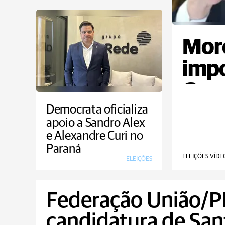
Moro
impo
Gera
Democrata oficializa
apoio a Sandro Alex
e Alexandre Curi no
Paraná
ELEIÇÕES VÍDE
ELEIÇÕES
Federação União/P
candidatura de San