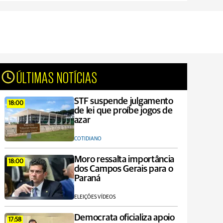
ÚLTIMAS NOTÍCIAS
STF suspende julgamento
18:00
de lei que proíbe jogos de
azar
COTIDIANO
Moro ressalta importância
18:00
dos Campos Gerais para o
Paraná
ELEIÇÕES VÍDEOS
Democrata oficializa apoio
17:58