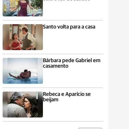
Santo volta para a casa
Bárbara pede Gabriel em
casamento
Rebeca e Aparício se
beijam