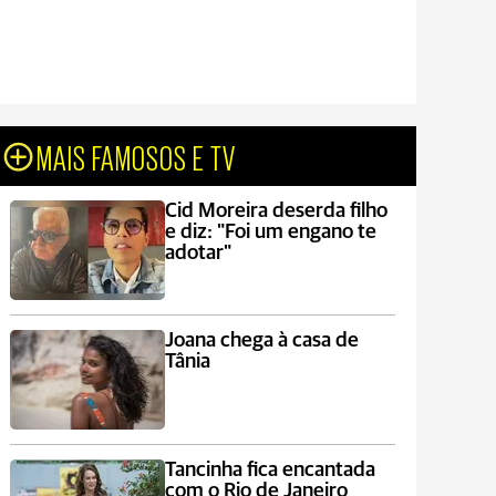
MAIS FAMOSOS E TV
Cid Moreira deserda filho
e diz: "Foi um engano te
adotar"
Joana chega à casa de
Tânia
Tancinha fica encantada
com o Rio de Janeiro