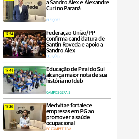
a Sandro Alex e Alexandre
Curi no Paraná
ELEIÇÕES
Federação União/PP
17:54
confirma candidatura de
Santin Roveda e apoio a
Sandro Alex
ELEIÇÕES
Educação de Piraí do Sul
17:41
alcança maior nota de sua
história no Ideb
CAMPOS GERAIS
Medvitae fortalece
17:36
empresas em PG ao
promover a saúde
ocupacional
PG COMPETITIVA