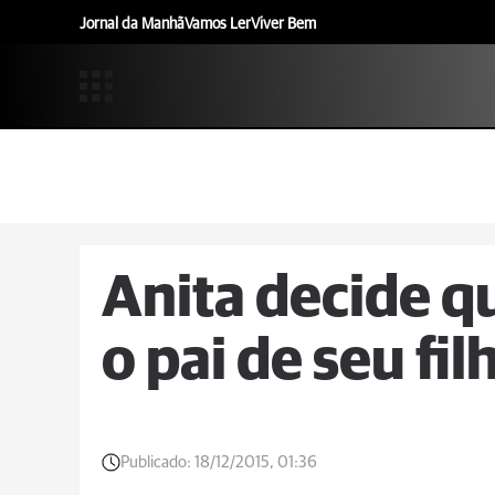
Jornal da Manhã
Vamos Ler
Viver Bem
Anita decide q
o pai de seu fil
Publicado:
18/12/2015, 01:36