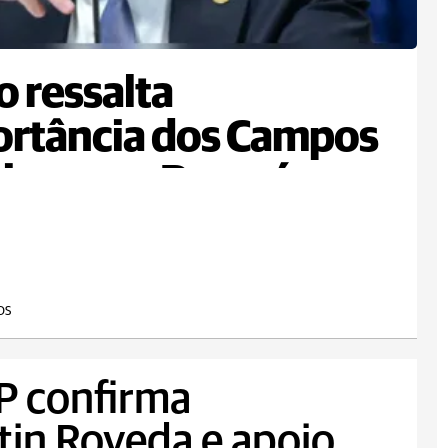
 ressalta
rtância dos Campos
is para o Paraná
OS
P confirma
tin Roveda e apoio