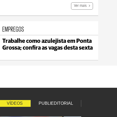
Ver mais
EMPREGOS
Trabalhe como azulejista em Ponta
Carambeí
Grossa; confira as vagas desta sexta
max 21°C
min 18°C
VÍDEOS
PUBLIEDITORIAL