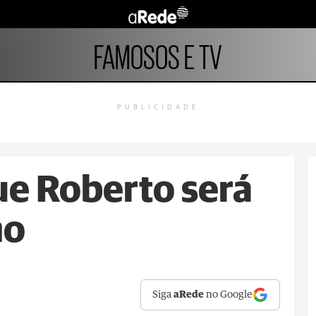
FAMOSOS E TV
PUBLICIDADE
ue Roberto será
ho
Siga
aRede
no Google