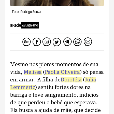
-
Foto: Rodrigo Souza
aRede
@Siga-me
Mesmo nos piores momentos de sua
vida,
Melissa
(
Paolla Oliveira
) só pensa
em armar. A filha de
Dorotéia
(
Julia
Lemmertz
) sentiu fortes dores na
barriga e teve sangramento, indícios
de que perdeu o bebê que esperava.
Ela busca a ajuda de mãe, que decide