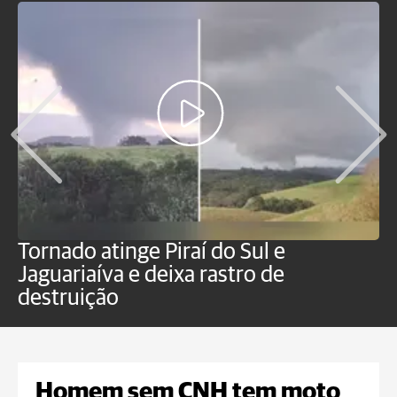
Tornado atinge Piraí do Sul e
H
Jaguariaíva e deixa rastro de
C
destruição
m
Homem sem CNH tem moto