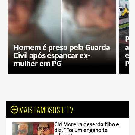
Pa
Homem é preso pela Guarda
ati
Civil após espancar ex-
en
mulher em PG
Pr
MAIS FAMOSOS E TV
Cid Moreira deserda filho e
diz: "Foi um engano te