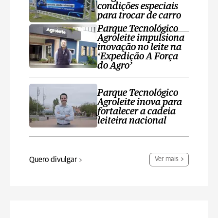
condições especiais
para trocar de carro
Parque Tecnológico
Agroleite impulsiona
inovação no leite na
‘Expedição A Força
do Agro’
Parque Tecnológico
Agroleite inova para
fortalecer a cadeia
leiteira nacional
Quero divulgar
Ver mais