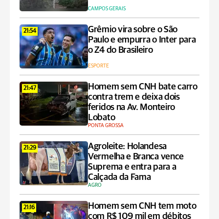
CAMPOS GERAIS
Grêmio vira sobre o São
21:54
Paulo e empurra o Inter para
o Z4 do Brasileiro
ESPORTE
Homem sem CNH bate carro
21:47
contra trem e deixa dois
feridos na Av. Monteiro
Lobato
PONTA GROSSA
Agroleite: Holandesa
21:29
Vermelha e Branca vence
Suprema e entra para a
Calçada da Fama
AGRO
Homem sem CNH tem moto
21:16
com R$ 109 mil em débitos