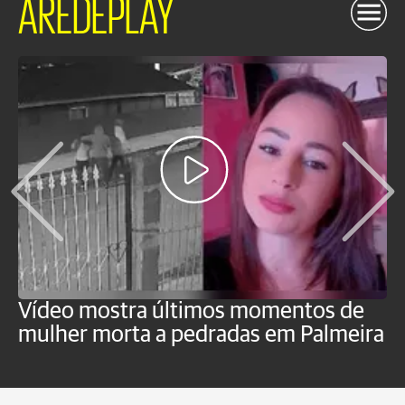
AREDEPLAY
Vídeo mostra últimos momentos de
"
mulher morta a pedradas em Palmeira
c
U