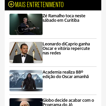
MAIS ENTRETENIMENTO
Zé Ramalho toca neste
sábado em Curitiba
Leonardo diCaprio ganha
Oscar e vitória repercute
nas redes
Academia realiza 88º
edição do Oscar amanhã
Globo decide acabar com o
Programa do Jô