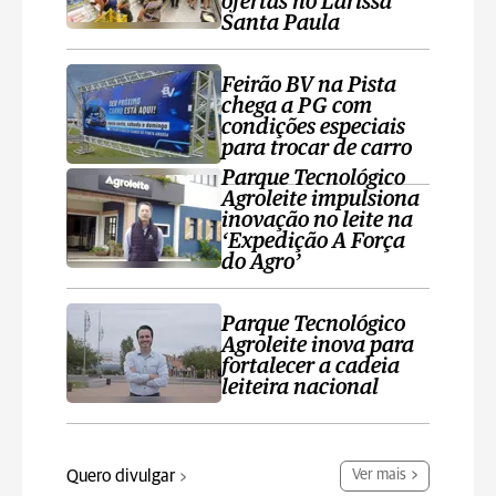
ofertas no Larissa
Santa Paula
Feirão BV na Pista
chega a PG com
condições especiais
para trocar de carro
Parque Tecnológico
Agroleite impulsiona
inovação no leite na
‘Expedição A Força
do Agro’
Parque Tecnológico
Agroleite inova para
fortalecer a cadeia
leiteira nacional
Quero divulgar
Ver mais