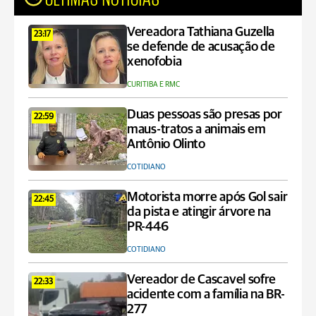
Vereadora Tathiana Guzella
23:17
se defende de acusação de
xenofobia
CURITIBA E RMC
Duas pessoas são presas por
22:59
maus-tratos a animais em
Antônio Olinto
COTIDIANO
Motorista morre após Gol sair
22:45
da pista e atingir árvore na
PR-446
COTIDIANO
Vereador de Cascavel sofre
22:33
acidente com a família na BR-
277