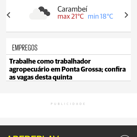
Carambeí
in 19°C
max 21°C
min 18°C
EMPREGOS
Trabalhe como trabalhador
agropecuário em Ponta Grossa; confira
as vagas desta quinta
PUBLICIDADE