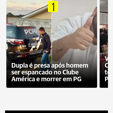
1
Ví
Dupla é presa após homem
Cl
ser espancado no Clube
te
América e morrer em PG
PG