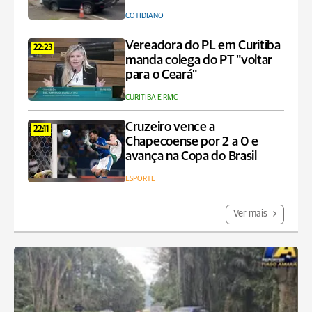
COTIDIANO
Vereadora do PL em Curitiba
22:23
manda colega do PT "voltar
para o Ceará"
CURITIBA E RMC
Cruzeiro vence a
22:11
Chapecoense por 2 a 0 e
avança na Copa do Brasil
ESPORTE
Ver mais