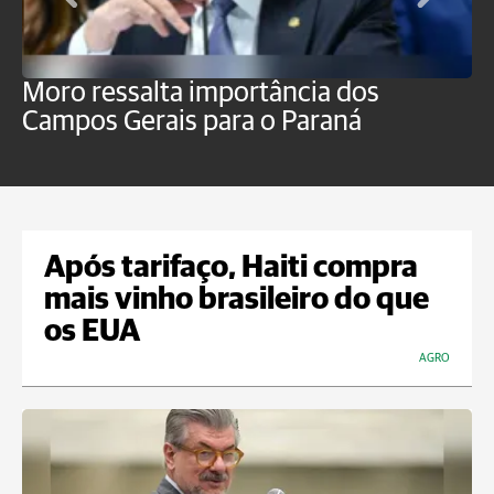
Moro ressalta importância dos
E
Campos Gerais para o Paraná
m
Após tarifaço, Haiti compra
mais vinho brasileiro do que
os EUA
AGRO