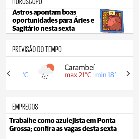
HORÓSCOPO
Astros apontam boas
oportunidades para Áries e
Sagitário nesta sexta
PREVISÃO DO TEMPO
Carambeí
in 18°C
max 21°C
min 18°C
EMPREGOS
Trabalhe como azulejista em Ponta
Grossa; confira as vagas desta sexta