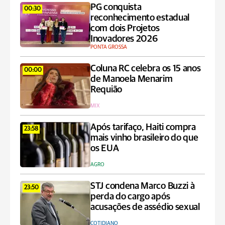
PG conquista
00:30
reconhecimento estadual
com dois Projetos
Inovadores 2026
PONTA GROSSA
Coluna RC celebra os 15 anos
00:00
de Manoela Menarim
Requião
MIX
Após tarifaço, Haiti compra
23:58
mais vinho brasileiro do que
os EUA
AGRO
STJ condena Marco Buzzi à
23:50
perda do cargo após
acusações de assédio sexual
COTIDIANO