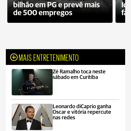
bilhão em PG e prevê mais
Id
de 500 empregos
fa
MAIS ENTRETENIMENTO
Zé Ramalho toca neste
sábado em Curitiba
Leonardo diCaprio ganha
Oscar e vitória repercute
nas redes