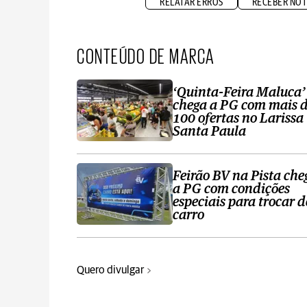
RELATAR ERROS
RECEBER NOT
CONTEÚDO DE MARCA
‘Quinta-Feira Maluca’
chega a PG com mais 
100 ofertas no Larissa
Santa Paula
Feirão BV na Pista che
a PG com condições
especiais para trocar d
carro
Quero divulgar