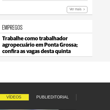
Ver mais
EMPREGOS
Trabalhe como trabalhador
Carambeí
agropecuário em Ponta Grossa;
max 21°C
min 18°C
confira as vagas desta quinta
VÍDEOS
PUBLIEDITORIAL