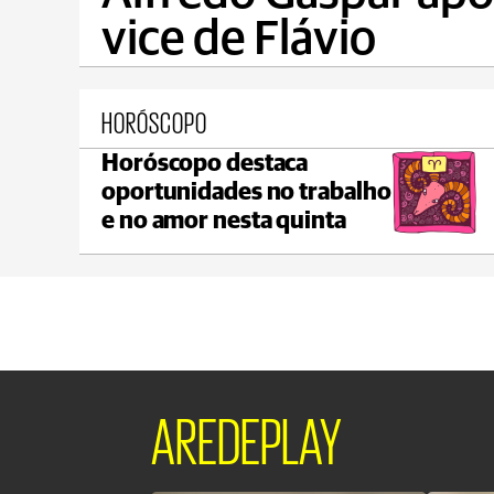
vice de Flávio
HORÓSCOPO
Horóscopo destaca
Ponta Grossa
oportunidades no trabalho
max 21°C
min 18°C
e no amor nesta quinta
AREDEPLAY