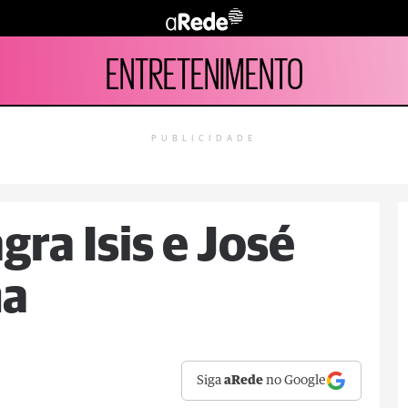
ENTRETENIMENTO
PUBLICIDADE
gra Isis e José
ma
Siga
aRede
no Google