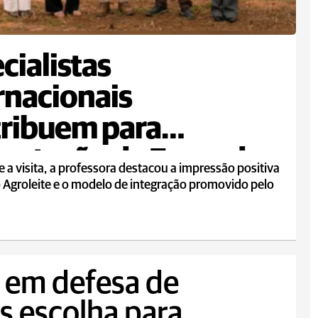
cialistas
rnacionais
ribuem para
antação da Fazenda
 a visita, a professora destacou a impressão positiva
lo no Agroleite
 Agroleite e o modelo de integração promovido pelo
 em defesa de
s escolha para