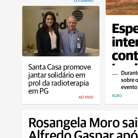
COTIDIANO
Espe
inte
cont
impl
Santa Casa promove
Durante
jantar solidário em
Mode
sobre o
prol da radioterapia
evento
em PG
AGRO
AO VIVO
Rosangela Moro sai
Alfredo Gaspar apó