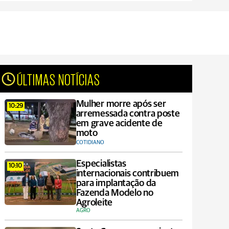
ÚLTIMAS NOTÍCIAS
Mulher morre após ser
10:29
arremessada contra poste
em grave acidente de
moto
COTIDIANO
Especialistas
10:10
internacionais contribuem
para implantação da
Fazenda Modelo no
Agroleite
AGRO