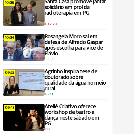
Santa Casa promove jantar
10:06
solidário em prol da
radioterapia em PG
AO VIVO
Rosangela Moro sai em
10:04
defesa de Alfredo Gaspar
após escolha para vice de
Flávio
ELEIÇÕES
Agrinho inspira tese de
09:55
doutorado sobre
qualidade da água no meio
rural
AGRO
Ateliê Criativo oferece
09:43
workshop de teatro e
dança neste sábado em
PG
MIX