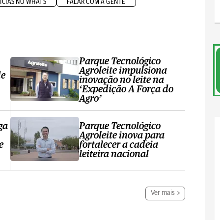
ÍCIAS NO WHATS
FALAR COM A GENTE
Parque Tecnológico
Agroleite impulsiona
de
inovação no leite na
‘Expedição A Força do
Agro’
ga
Parque Tecnológico
Agroleite inova para
e
fortalecer a cadeia
leiteira nacional
Ver mais