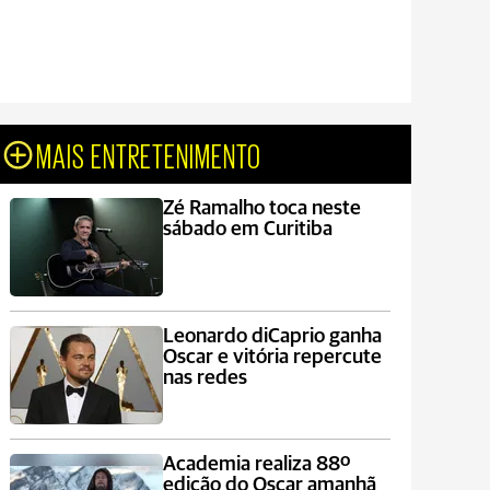
MAIS ENTRETENIMENTO
Zé Ramalho toca neste
sábado em Curitiba
Leonardo diCaprio ganha
Oscar e vitória repercute
nas redes
Academia realiza 88º
edição do Oscar amanhã