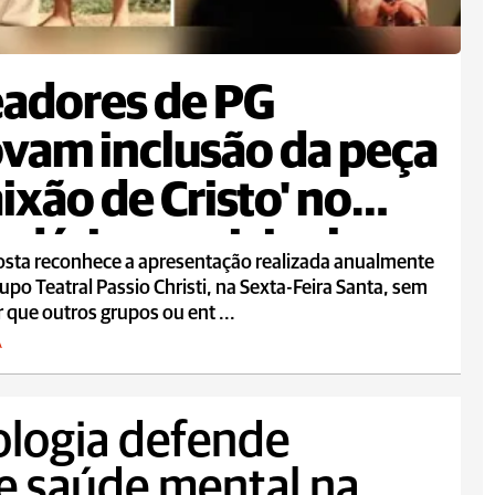
adores de PG
vam inclusão da peça
aixão de Cristo' no
ndário municipal
osta reconhece a apresentação realizada anualmente
upo Teatral Passio Christi, na Sexta-Feira Santa, sem
 que outros grupos ou ent ...
A
ologia defende
de saúde mental na