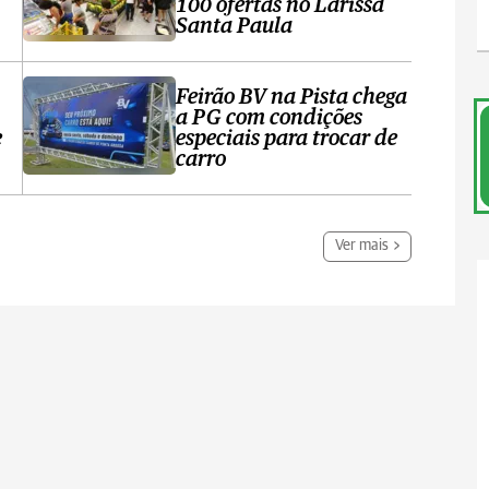
100 ofertas no Larissa
Santa Paula
Feirão BV na Pista chega
a PG com condições
e
especiais para trocar de
carro
Ver mais