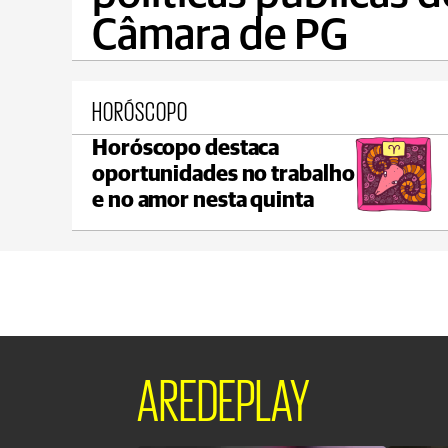
Câmara de PG
HORÓSCOPO
Horóscopo destaca
Ponta Grossa
oportunidades no trabalho
max 20°C
min 17°C
e no amor nesta quinta
AREDEPLAY