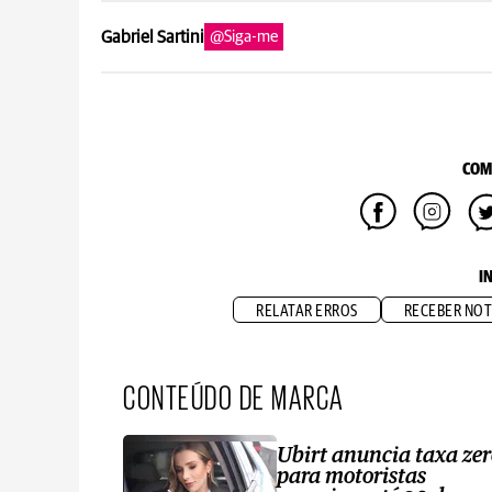
Gabriel Sartini
@Siga-me
COM
I
RELATAR ERROS
RECEBER NOT
CONTEÚDO DE MARCA
Ubirt anuncia taxa ze
para motoristas