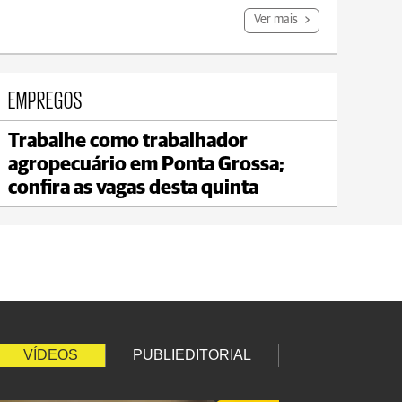
Ver mais
EMPREGOS
Trabalhe como trabalhador
Carambeí
agropecuário em Ponta Grossa;
max 21°C
min 18°C
confira as vagas desta quinta
VÍDEOS
PUBLIEDITORIAL