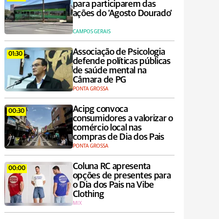
para participarem das
ações do ‘Agosto Dourado’
CAMPOS GERAIS
Associação de Psicologia
01:30
defende políticas públicas
de saúde mental na
Câmara de PG
PONTA GROSSA
Acipg convoca
00:30
consumidores a valorizar o
comércio local nas
compras de Dia dos Pais
PONTA GROSSA
Coluna RC apresenta
00:00
opções de presentes para
o Dia dos Pais na Vibe
Clothing
MIX