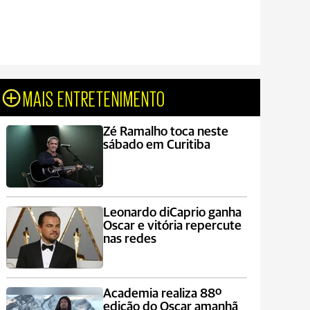
MAIS ENTRETENIMENTO
Zé Ramalho toca neste
sábado em Curitiba
Leonardo diCaprio ganha
Oscar e vitória repercute
nas redes
Academia realiza 88º
edição do Oscar amanhã