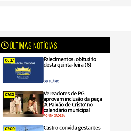
ÚLTIMAS NOTÍCIAS
Falecimentos: obituário
06:27
desta quinta-feira (6)
OBITUÁRIO
Vereadores de PG
02:30
aprovam inclusão da peça
'A Paixão de Cristo' no
calendário municipal
PONTA GROSSA
Castro convida gestantes
02:00