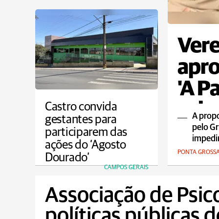
Vere
apro
'A P
cale
Castro convida
A prop
gestantes para
pelo Gr
participarem das
impedir
ações do ‘Agosto
PONTA GROSS
Dourado’
CAMPOS GERAIS
Associação de Psic
políticas públicas 