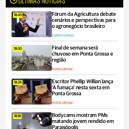
Fórum da Agricultura debate
18:45
cenários e perspectivas para
o agronegócio brasileiro
CAMPOS GERAIS
Final de semana será
18:30
chuvoso em Ponta Grossa e
região
PONTA GROSSA
Escritor Phellip Willian lança
18:26
'A fumaça' nesta sexta em
Ponta Grossa
PONTA GROSSA
Bodycams mostram PMs
18:18
matando jovem rendido em
Paraisópolis