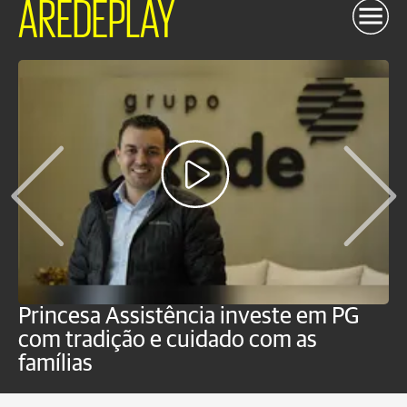
AREDEPLAY
Princesa Assistência investe em PG
C
com tradição e cuidado com as
p
famílias
o