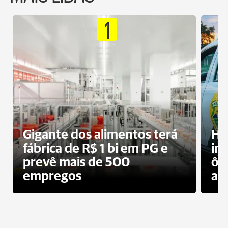
1
Gigante dos alimentos terá
Ho
fábrica de R$ 1 bi em PG e
im
prevê mais de 500
ôn
empregos
ac