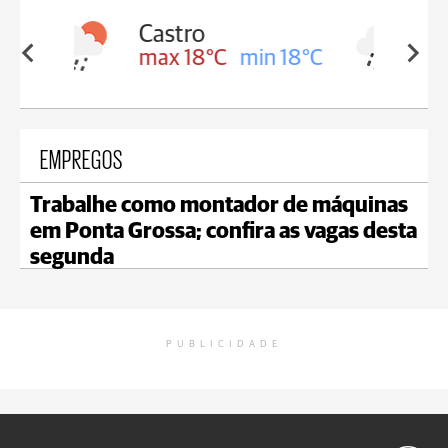
Carambeí
in 18°C
max 18°C
min 17°C
EMPREGOS
Trabalhe como montador de máquinas
em Ponta Grossa; confira as vagas desta
segunda
PUBLICIDADE