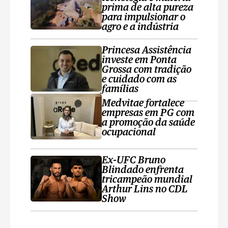
prima de alta pureza
para impulsionar o
agro e a indústria
Princesa Assistência
investe em Ponta
Grossa com tradição
e cuidado com as
famílias
Medvitae fortalece
empresas em PG com
a promoção da saúde
ocupacional
Ex-UFC Bruno
Blindado enfrenta
tricampeão mundial
Arthur Lins no CDL
Show