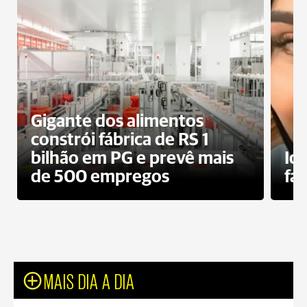
Gigante dos alimentos
constrói fábrica de RS 1
bilhão em PG e prevê mais
Id
de 500 empregos
fa
MAIS DIA A DIA