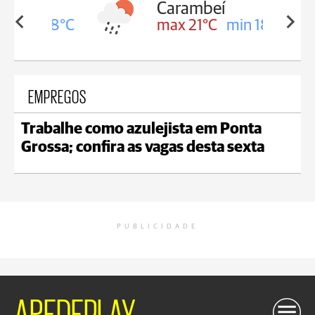
Carambeí
in 18°C
max 21°C
min 18°C
EMPREGOS
Trabalhe como azulejista em Ponta
Grossa; confira as vagas desta sexta
PUBLICIDADE
AREDEPLAY