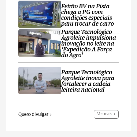
Feirão BV na Pista
chega a PG com
condições especiais
para trocar de carro
Parque Tecnológico
Agroleite impulsiona
inovação no leite na
‘Expedição A Força
do Agro’
Parque Tecnológico
Agroleite inova para
fortalecer a cadeia
leiteira nacional
Quero divulgar
Ver mais