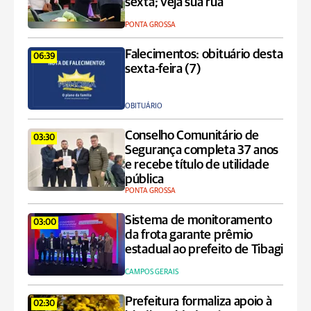
sexta; veja sua rua
PONTA GROSSA
Falecimentos: obituário desta
06:39
sexta-feira (7)
OBITUÁRIO
Conselho Comunitário de
03:30
Segurança completa 37 anos
e recebe título de utilidade
pública
PONTA GROSSA
Sistema de monitoramento
03:00
da frota garante prêmio
estadual ao prefeito de Tibagi
CAMPOS GERAIS
Prefeitura formaliza apoio à
02:30