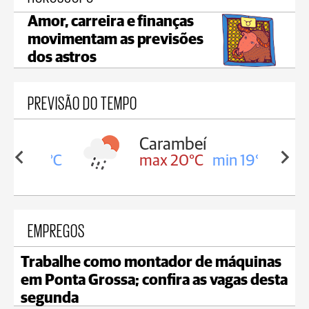
Amor, carreira e finanças
movimentam as previsões
dos astros
PREVISÃO DO TEMPO
Carambeí
in 19°C
max 20°C
min 19°C
EMPREGOS
Trabalhe como montador de máquinas
em Ponta Grossa; confira as vagas desta
segunda