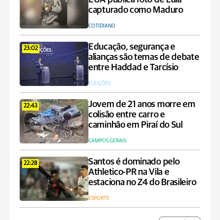
capturado como Maduro
COTIDIANO
Educação, segurança e
23:02
alianças são temas de debate
entre Haddad e Tarcísio
ELEIÇÕES
Jovem de 21 anos morre em
22:43
colisão entre carro e
caminhão em Piraí do Sul
CAMPOS GERAIS
Santos é dominado pelo
22:28
Athletico-PR na Vila e
estaciona no Z4 do Brasileiro
ESPORTE