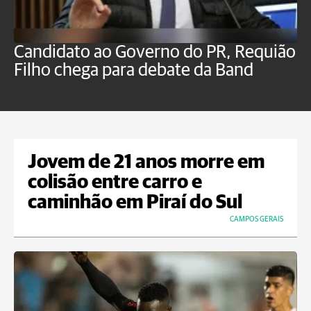
Candidato ao Governo do PR, Requião
S
Filho chega para debate da Band
p
B
Jovem de 21 anos morre em
colisão entre carro e
caminhão em Piraí do Sul
CAMPOS GERAIS