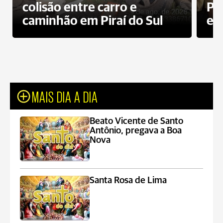
colisão entre carro e
Pe
caminhão em Piraí do Sul
en
MAIS DIA A DIA
Beato Vicente de Santo
Antônio, pregava a Boa
Nova
Santa Rosa de Lima