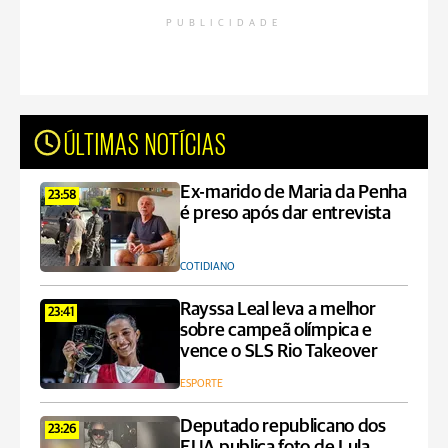
PUBLICIDADE
ÚLTIMAS NOTÍCIAS
Ex-marido de Maria da Penha
23:58
é preso após dar entrevista
COTIDIANO
Rayssa Leal leva a melhor
23:41
sobre campeã olímpica e
vence o SLS Rio Takeover
ESPORTE
Deputado republicano dos
23:26
EUA publica foto de Lula