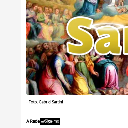
-
Foto: Gabriel Sartini
A Rede
@Siga-me