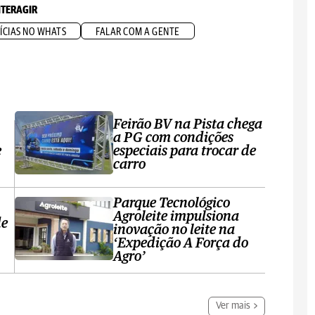
NTERAGIR
ÍCIAS NO WHATS
FALAR COM A GENTE
Feirão BV na Pista chega
a PG com condições
e
especiais para trocar de
carro
Parque Tecnológico
Agroleite impulsiona
de
inovação no leite na
‘Expedição A Força do
Agro’
Ver mais