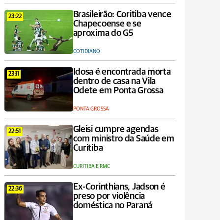
Brasileirão: Coritiba vence
23:22
Chapecoense e se
aproxima do G5
COTIDIANO
Idosa é encontrada morta
23:11
dentro de casa na Vila
Odete em Ponta Grossa
PONTA GROSSA
Gleisi cumpre agendas
22:51
com ministro da Saúde em
Curitiba
CURITIBA E RMC
Ex-Corinthians, Jadson é
22:36
preso por violência
doméstica no Paraná