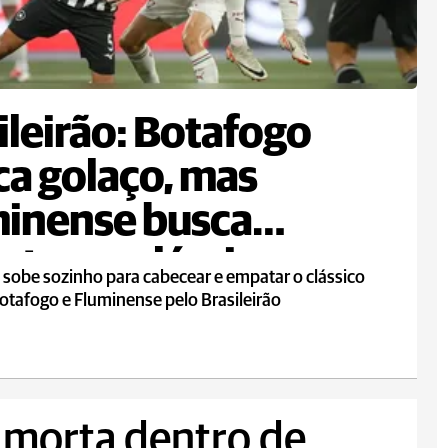
ileirão: Botafogo
a golaço, mas
inense busca
te em clássico
 sobe sozinho para cabecear e empatar o clássico
otafogo e Fluminense pelo Brasileirão
 morta dentro de