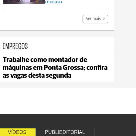
COTIDIANO
Ver mais
EMPREGOS
Trabalhe como montador de
Carambeí
máquinas em Ponta Grossa; confira
max 20°C
min 18°C
as vagas desta segunda
VÍDEOS
PUBLIEDITORIAL