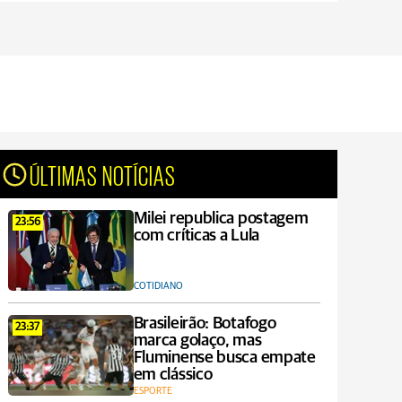
ÚLTIMAS NOTÍCIAS
Milei republica postagem
23:56
com críticas a Lula
COTIDIANO
Brasileirão: Botafogo
23:37
marca golaço, mas
Fluminense busca empate
em clássico
ESPORTE