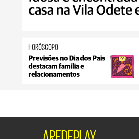
casa na Vila Odete
HORÓSCOPO
Previsões no Dia dos Pais
Ponta Grossa
destacam família e
max 20°C
min 18°C
relacionamentos
AREDEPLAY