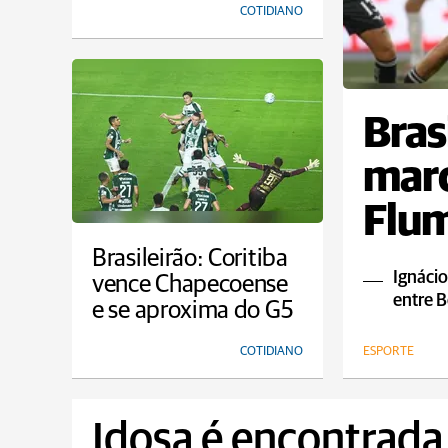
COTIDIANO
Bras
marc
Flum
empa
Brasileirão: Coritiba
Ignácio
vence Chapecoense
entre B
e se aproxima do G5
COTIDIANO
ESPORTE
Idosa é encontrada