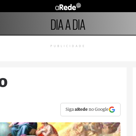
DIA A DIA
PUBLICIDADE
o
Siga
aRede
no Google