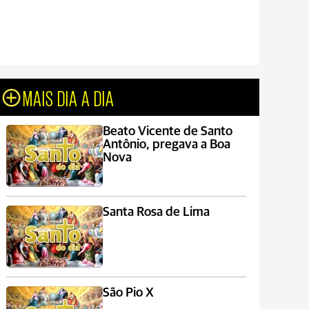
MAIS DIA A DIA
Beato Vicente de Santo
Antônio, pregava a Boa
Nova
Santa Rosa de Lima
São Pio X