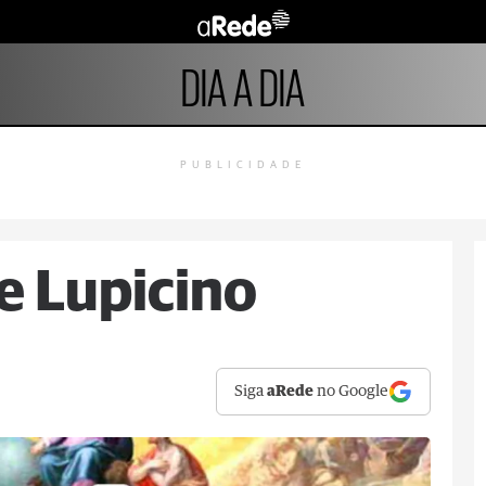
DIA A DIA
PUBLICIDADE
e Lupicino
Siga
aRede
no Google