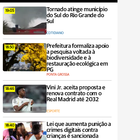
Tornado atinge município
19:05
do Sul do Rio Grande do
Sul
COTIDIANO
Prefeitura formaliza apoio
18:50
a pesquisa voltada à
biodiversidade e à
restauração ecológica em
PG
PONTA GROSSA
Vini Jr. aceita proposta e
18:46
renova contrato com o
Real Madrid até 2032
ESPORTE
Lei que aumenta punição a
18:40
crimes digitais contra
crianças é sancionada