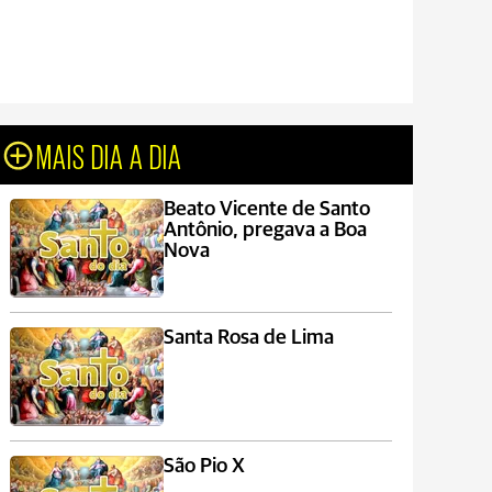
MAIS DIA A DIA
Beato Vicente de Santo
Antônio, pregava a Boa
Nova
Santa Rosa de Lima
São Pio X