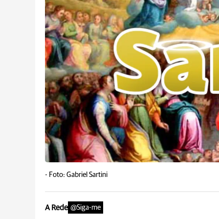
-
Foto: Gabriel Sartini
A Rede
@Siga-me