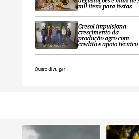
degustações e mais de 
mil itens para festas
Cresol impulsiona
crescimento da
produção agro com
crédito e apoio técnico
Quero divulgar