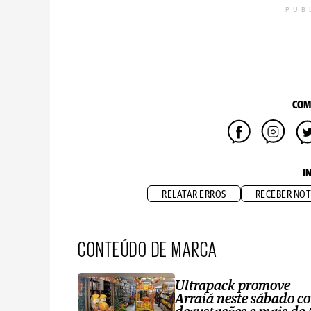
PUB
COM
I
RELATAR ERROS
RECEBER NOT
CONTEÚDO DE MARCA
Ultrapack promove
Arraiá neste sábado c