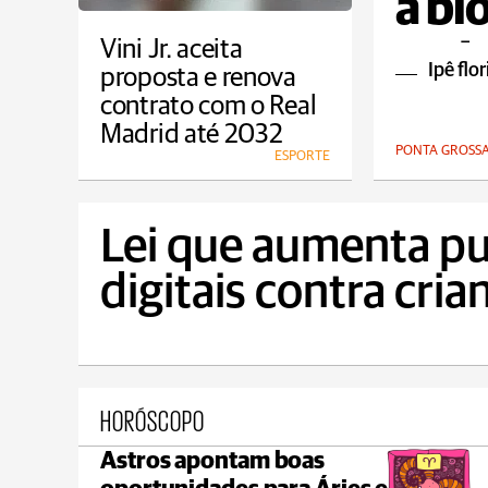
à bi
rest
Vini Jr. aceita
Ipê flo
proposta e renova
PG
contrato com o Real
Madrid até 2032
PONTA GROSS
ESPORTE
Lei que aumenta pu
digitais contra cri
HORÓSCOPO
Astros apontam boas
Ponta Grossa