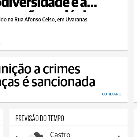
odiversidade e à
auração ecológica em
rido na Rua Afonso Celso, em Uvaranas
A
nição a crimes
anças é sancionada
COTIDIANO
PREVISÃO DO TEMPO
Castro