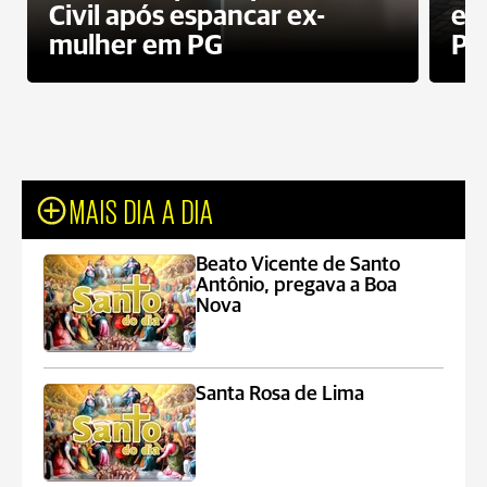
Civil após espancar ex-
en
mulher em PG
Pr
MAIS DIA A DIA
Beato Vicente de Santo
Antônio, pregava a Boa
Nova
Santa Rosa de Lima