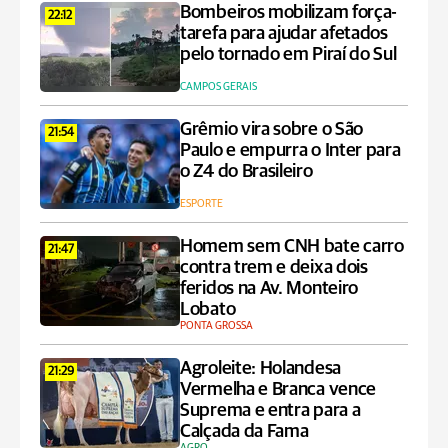
Bombeiros mobilizam força-
22:12
tarefa para ajudar afetados
pelo tornado em Piraí do Sul
CAMPOS GERAIS
Grêmio vira sobre o São
21:54
Paulo e empurra o Inter para
o Z4 do Brasileiro
ESPORTE
Homem sem CNH bate carro
21:47
contra trem e deixa dois
feridos na Av. Monteiro
Lobato
PONTA GROSSA
Agroleite: Holandesa
21:29
Vermelha e Branca vence
Suprema e entra para a
Calçada da Fama
AGRO