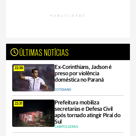
PUBLICIDADE
ÚLTIMAS NOTÍCIAS
Ex-Corinthians, Jadson é
22:36
preso por violência
doméstica no Paraná
COTIDIANO
Prefeitura mobiliza
22:31
secretarias e Defesa Civil
após tornado atingir Piraí do
Sul
CAMPOS GERAIS