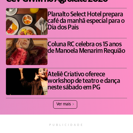
Planalto Select Hotel prepara
café da manhã especial para o
Dia dos Pais
Coluna RC celebra os 15 anos
de Manoela Menarim Requião
Ateliê Criativo oferece
workshop de teatro e dança
neste sábado em PG
Ver mais
PUBLICIDADE