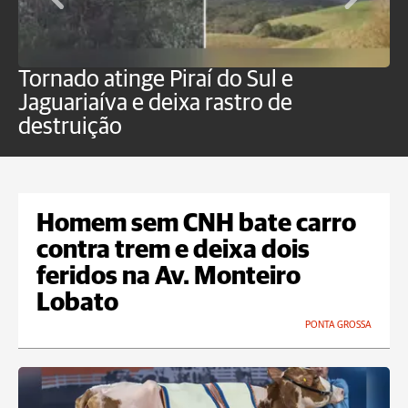
Tornado atinge Piraí do Sul e
H
Jaguariaíva e deixa rastro de
C
destruição
m
Homem sem CNH bate carro
contra trem e deixa dois
feridos na Av. Monteiro
Lobato
PONTA GROSSA