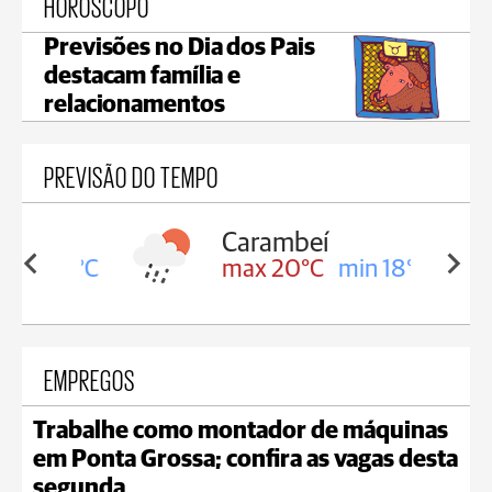
HORÓSCOPO
Previsões no Dia dos Pais
destacam família e
relacionamentos
PREVISÃO DO TEMPO
Carambeí
in 18°C
max 20°C
min 18°C
EMPREGOS
Trabalhe como montador de máquinas
em Ponta Grossa; confira as vagas desta
segunda