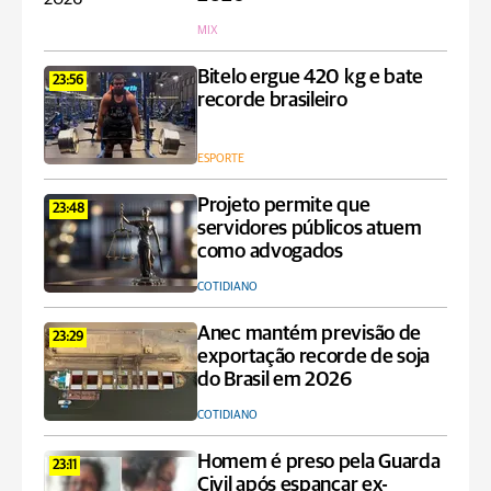
MIX
Bitelo ergue 420 kg e bate
23:56
recorde brasileiro
ESPORTE
Projeto permite que
23:48
servidores públicos atuem
como advogados
COTIDIANO
Anec mantém previsão de
23:29
exportação recorde de soja
do Brasil em 2026
COTIDIANO
Homem é preso pela Guarda
23:11
Civil após espancar ex-