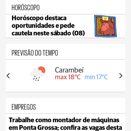
HORÓSCOPO
Horóscopo destaca
oportunidades e pede
cautela neste sábado (08)
PREVISÃO DO TEMPO
Carambeí
in 18°C
max 18°C
min 17°C
EMPREGOS
Trabalhe como montador de máquinas
em Ponta Grossa; confira as vagas desta