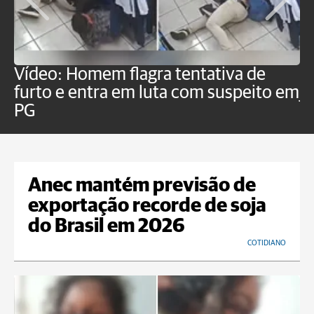
Vídeo: Homem flagra tentativa de
B
furto e entra em luta com suspeito em
j
PG
Anec mantém previsão de
exportação recorde de soja
do Brasil em 2026
COTIDIANO