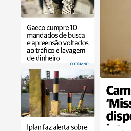
Gaeco cumpre 10
mandados de busca
e apreensão voltados
ao tráfico e lavagem
de dinheiro
COTIDIANO
Cami
‘Miss
disp
inte
Iplan faz alerta sobre