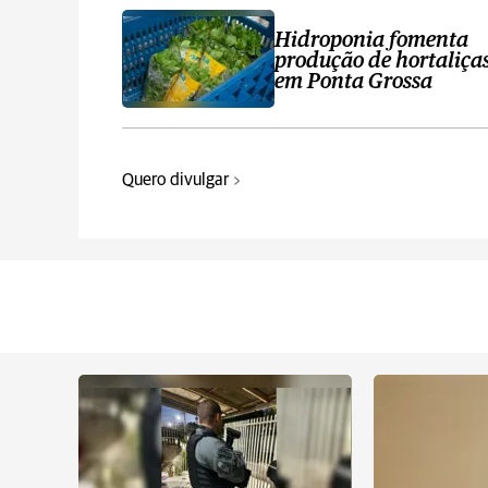
Hidroponia fomenta
produção de hortaliça
em Ponta Grossa
Quero divulgar