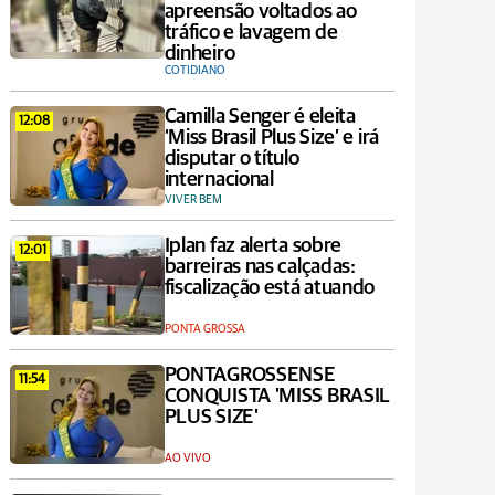
apreensão voltados ao
tráfico e lavagem de
dinheiro
COTIDIANO
Camilla Senger é eleita
12:08
‘Miss Brasil Plus Size’ e irá
disputar o título
internacional
VIVER BEM
Iplan faz alerta sobre
12:01
barreiras nas calçadas:
fiscalização está atuando
PONTA GROSSA
PONTAGROSSENSE
11:54
CONQUISTA 'MISS BRASIL
PLUS SIZE'
AO VIVO