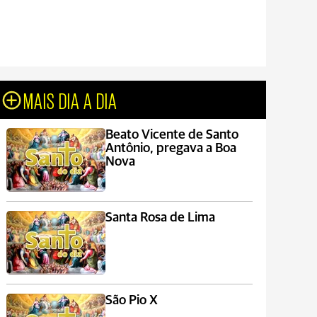
MAIS DIA A DIA
Beato Vicente de Santo
Antônio, pregava a Boa
Nova
Santa Rosa de Lima
São Pio X