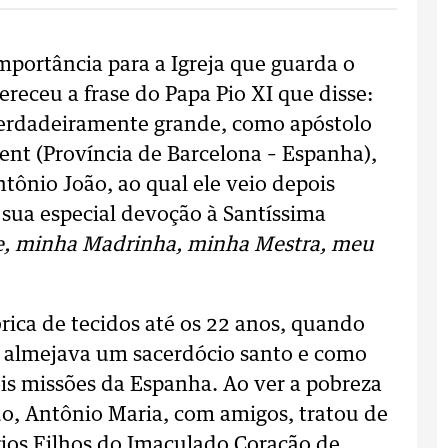
mportância para a Igreja que guarda o
eceu a frase do Papa Pio XI que disse:
verdadeiramente grande, como apóstolo
ent (Província de Barcelona – Espanha),
tônio João, ao qual ele veio depois
 sua especial devoção à Santíssima
e, minha Madrinha, minha Mestra, meu
ica de tecidos até os 22 anos, quando
is almejava um sacerdócio santo e como
eis missões da Espanha. Ao ver a pobreza
ndo, Antônio Maria, com amigos, tratou de
ios Filhos do Imaculado Coração de