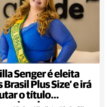
lla Senger é eleita
 Brasil Plus Size’ e irá
utar o título
rnacional