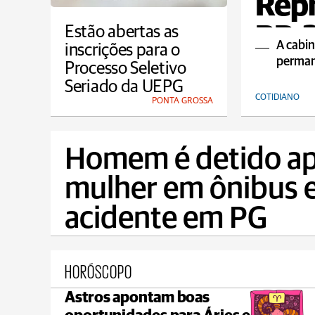
Repr
BR-
Estão abertas as
A cabi
inscrições para o
perman
Processo Seletivo
Seriado da UEPG
COTIDIANO
PONTA GROSSA
Homem é detido ap
mulher em ônibus e
acidente em PG
HORÓSCOPO
Astros apontam boas
Ponta Grossa