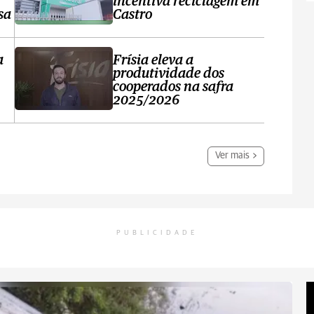
incentiva reciclagem em
sa
Castro
a
Frísia eleva a
produtividade dos
cooperados na safra
2025/2026
Ver mais
PUBLICIDADE