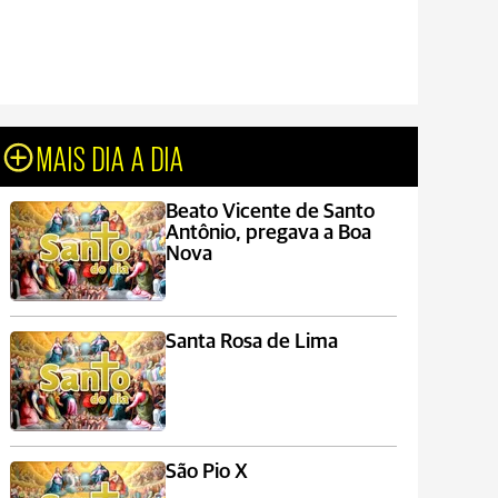
MAIS DIA A DIA
Beato Vicente de Santo
Antônio, pregava a Boa
Nova
Santa Rosa de Lima
São Pio X