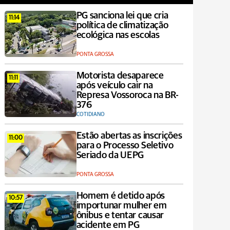
PG sanciona lei que cria
11:14
política de climatização
ecológica nas escolas
PONTA GROSSA
Motorista desaparece
11:11
após veículo cair na
Represa Vossoroca na BR-
376
COTIDIANO
Estão abertas as inscrições
11:00
para o Processo Seletivo
Seriado da UEPG
PONTA GROSSA
Homem é detido após
10:57
importunar mulher em
ônibus e tentar causar
acidente em PG