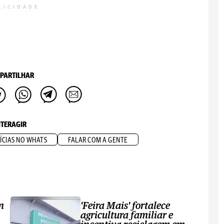
LICIDADE
PARTILHAR
NTERAGIR
ÍCIAS NO WHATS
FALAR COM A GENTE
m
'Feira Mais' fortalece
agricultura familiar e