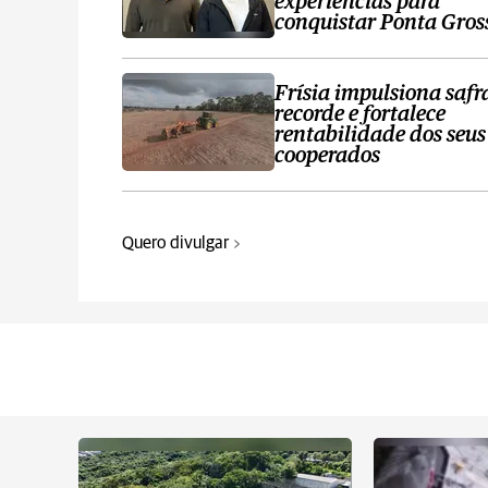
experiências para
conquistar Ponta Gros
Frísia impulsiona safr
recorde e fortalece
rentabilidade dos seus
cooperados
Quero divulgar