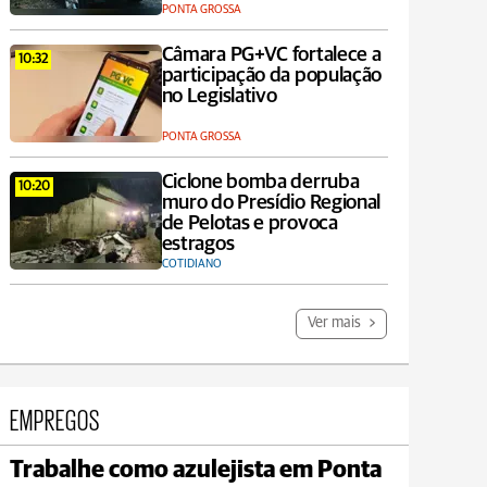
PONTA GROSSA
Câmara PG+VC fortalece a
10:32
participação da população
no Legislativo
PONTA GROSSA
Ciclone bomba derruba
10:20
muro do Presídio Regional
de Pelotas e provoca
estragos
COTIDIANO
Ver mais
EMPREGOS
Trabalhe como azulejista em Ponta
Carambeí