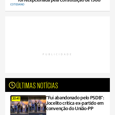
foi recepcionada pela Constituição de 1988
COTIDIANO
PUBLICIDADE
ÚLTIMAS NOTÍCIAS
"Fui abandonado pelo PSDB":
20:41
Jocelito critica ex-partido em
convenção do União-PP