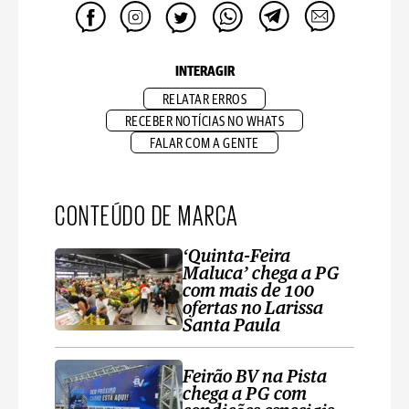
INTERAGIR
RELATAR ERROS
RECEBER NOTÍCIAS NO WHATS
FALAR COM A GENTE
CONTEÚDO DE MARCA
‘Quinta-Feira
Maluca’ chega a PG
com mais de 100
ofertas no Larissa
Santa Paula
Feirão BV na Pista
chega a PG com