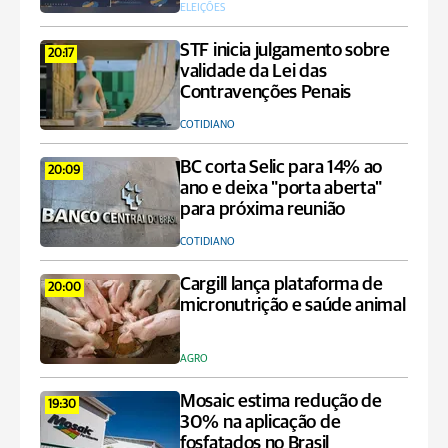
ELEIÇÕES
STF inicia julgamento sobre
20:17
validade da Lei das
Contravenções Penais
COTIDIANO
BC corta Selic para 14% ao
20:09
ano e deixa "porta aberta"
para próxima reunião
COTIDIANO
Cargill lança plataforma de
20:00
micronutrição e saúde animal
AGRO
Mosaic estima redução de
19:30
30% na aplicação de
fosfatados no Brasil