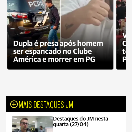
Ví
Dupla é presa após homem
Cl
ser espancado no Clube
te
América e morrer em PG
PG
MAIS DESTAQUES JM
Destaques do JM nesta
quarta (27/04)