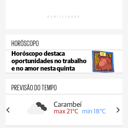
PUBLICIDADE
HORÓSCOPO
Horóscopo destaca
oportunidades no trabalho
e no amor nesta quinta
PREVISÃO DO TEMPO
Jaguariaíva
in 18°C
max 21°C
min 20°C