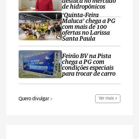
destaca no mercado
de hidropônicos
‘Quinta-Feira
Maluca’ chega a PG
com mais de 100
ofertas no Larissa
Santa Paula
Feirão BV na Pista
chega a PG com
condições especiais
para trocar de carro
Quero divulgar
Ver mais