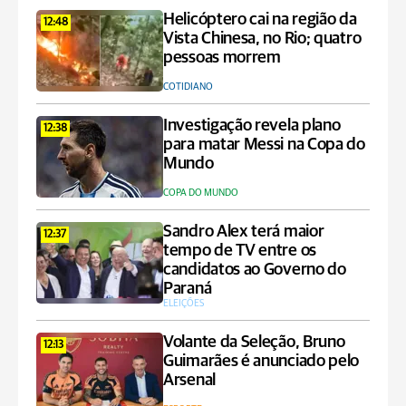
Helicóptero cai na região da
12:48
Vista Chinesa, no Rio; quatro
pessoas morrem
COTIDIANO
Investigação revela plano
12:38
para matar Messi na Copa do
Mundo
COPA DO MUNDO
Sandro Alex terá maior
12:37
tempo de TV entre os
candidatos ao Governo do
Paraná
ELEIÇÕES
Volante da Seleção, Bruno
12:13
Guimarães é anunciado pelo
Arsenal