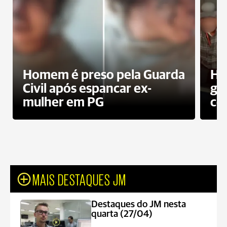
Homem é preso pela Guarda
Ho
Civil após espancar ex-
gr
mulher em PG
co
MAIS DESTAQUES JM
Destaques do JM nesta
quarta (27/04)