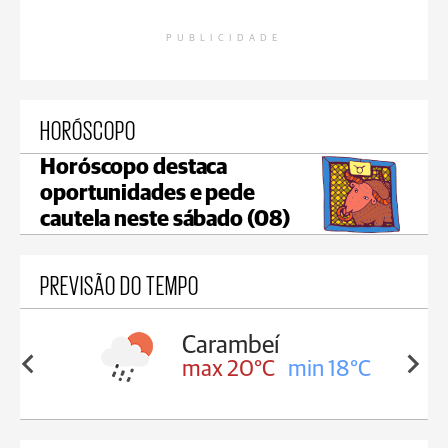
PUBLICIDADE
HORÓSCOPO
Horóscopo destaca
oportunidades e pede
cautela neste sábado (08)
PREVISÃO DO TEMPO
Jaguariaíva
in 18°C
max 20°C
min 18°C