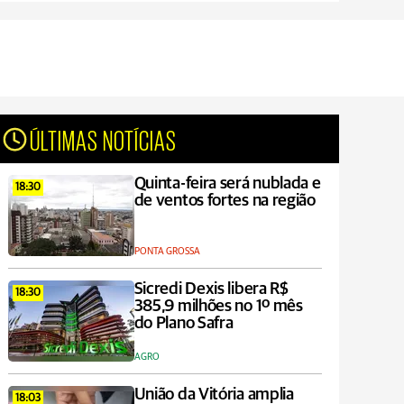
ÚLTIMAS NOTÍCIAS
Quinta-feira será nublada e
18:30
de ventos fortes na região
PONTA GROSSA
Sicredi Dexis libera R$
18:30
385,9 milhões no 1º mês
do Plano Safra
AGRO
União da Vitória amplia
18:03