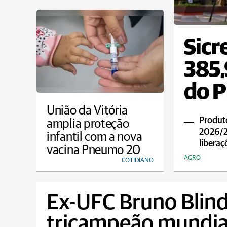
Sicr
385,
do P
União da Vitória
Produto
amplia proteção
2026/20
infantil com a nova
liberaç
vacina Pneumo 20
AGRO
COTIDIANO
Ex-UFC Bruno Blin
tricampeão mundial