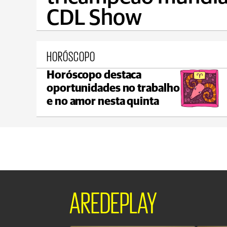
CDL Show
HORÓSCOPO
Horóscopo destaca
Ponta Grossa
oportunidades no trabalho
max 20°C
min 17°C
e no amor nesta quinta
AREDEPLAY