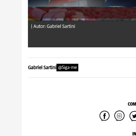
|
Autor: Gabriel Sartini
Gabriel Sartini
@Siga-me
COM
I