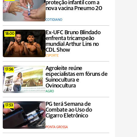
proteção infantil com a
nova vacina Pneumo 20
COTIDIANO
Ex-UFC Bruno Blindado
18:00
enfrenta tricampeão
mundial Arthur Lins no
CDL Show
ESPORTE
Agroleite reúne
17:56
especialistas em fóruns de
Suinocultura e
Ovinocultura
AGRO
PG terá Semana de
17:53
Combate ao Uso do
Cigarro Eletrônico
PONTA GROSSA