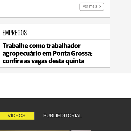
Ver mais
EMPREGOS
Trabalhe como trabalhador
Carambeí
Jagu
agropecuário em Ponta Grossa;
max 21°C
min 18°C
max 
confira as vagas desta quinta
VÍDEOS
PUBLIEDITORIAL