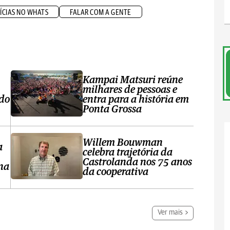
ÍCIAS NO WHATS
FALAR COM A GENTE
Kampai Matsuri reúne
milhares de pessoas e
 do
entra para a história em
Ponta Grossa
Willem Bouwman
a
celebra trajetória da
Castrolanda nos 75 anos
na
da cooperativa
Ver mais