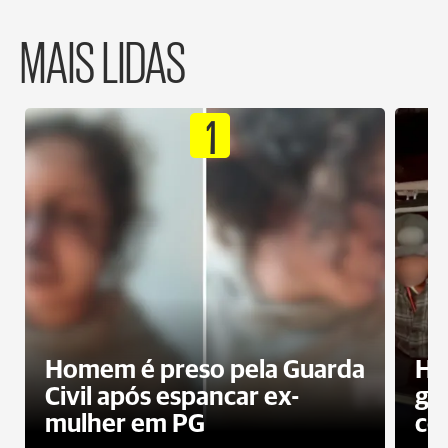
MAIS LIDAS
1
Homem é preso pela Guarda
Ho
Civil após espancar ex-
gr
mulher em PG
co