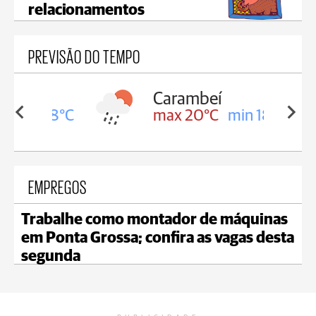
relacionamentos
PREVISÃO DO TEMPO
Carambeí
in 18°C
max 20°C
min 18°C
EMPREGOS
Trabalhe como montador de máquinas
em Ponta Grossa; confira as vagas desta
segunda