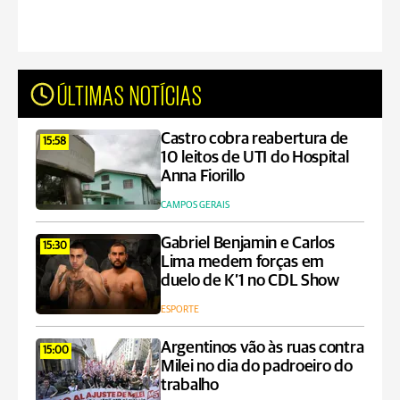
ÚLTIMAS NOTÍCIAS
Castro cobra reabertura de
15:58
10 leitos de UTI do Hospital
Anna Fiorillo
CAMPOS GERAIS
Gabriel Benjamin e Carlos
15:30
Lima medem forças em
duelo de K’1 no CDL Show
ESPORTE
Argentinos vão às ruas contra
15:00
Milei no dia do padroeiro do
trabalho