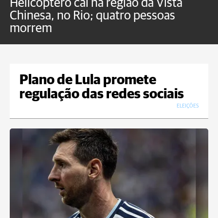
Helicóptero cai na região da Vista
C
Chinesa, no Rio; quatro pessoas
a
morrem
o
Plano de Lula promete
regulação das redes sociais
ELEIÇÕES