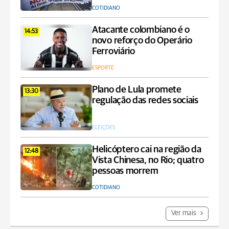
COTIDIANO
Atacante colombiano é o
14:53
novo reforço do Operário
Ferroviário
ESPORTE
Plano de Lula promete
13:30
regulação das redes sociais
ELEIÇÕES
Helicóptero cai na região da
12:48
Vista Chinesa, no Rio; quatro
pessoas morrem
COTIDIANO
Ver mais