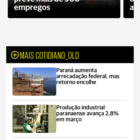
empregos
ac
MAIS COTIDIANO_OLD
Paraná aumenta
arrecadação federal, mas
retorno encolhe
Produção industrial
paranaense avança 2,8%
em março