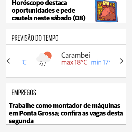
Horóscopo destaca
oportunidades e pede
cautela neste sábado (08)
PREVISÃO DO TEMPO
Carambeí
in 18°C
max 18°C
min 17°C
EMPREGOS
Trabalhe como montador de máquinas
em Ponta Grossa; confira as vagas desta
segunda