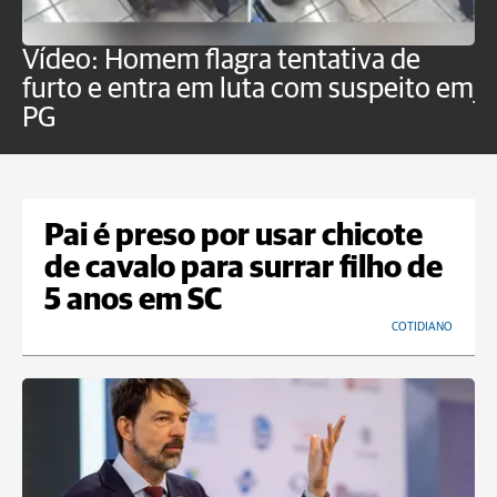
Vídeo: Homem flagra tentativa de
B
furto e entra em luta com suspeito em
j
PG
Pai é preso por usar chicote
de cavalo para surrar filho de
5 anos em SC
COTIDIANO