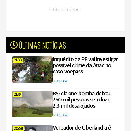
PUBLICIDADE
ÚLTIMAS NOTÍCIAS
Inquérito da PF vai investigar
21:38
possível crime da Anac no
caso Voepass
COTIDIANO
RS: ciclone-bomba deixou
21:18
250 mil pessoas sem luz e
2,3 mil desalojados
COTIDIANO
Vereador de Uberlândia é
20:58