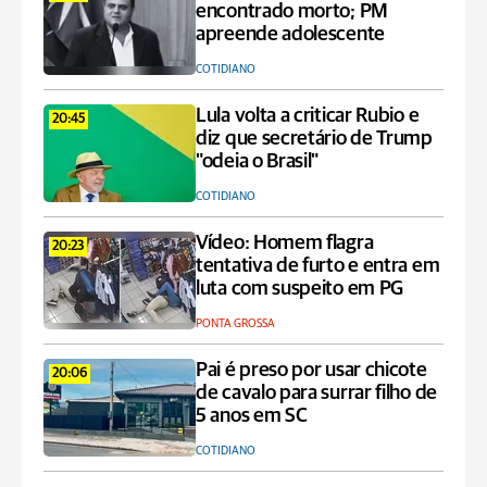
encontrado morto; PM
apreende adolescente
COTIDIANO
Lula volta a criticar Rubio e
20:45
diz que secretário de Trump
"odeia o Brasil"
COTIDIANO
Vídeo: Homem flagra
20:23
tentativa de furto e entra em
luta com suspeito em PG
PONTA GROSSA
Pai é preso por usar chicote
20:06
de cavalo para surrar filho de
5 anos em SC
COTIDIANO